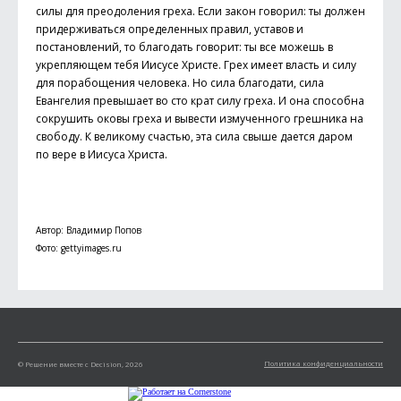
силы для преодоления греха. Если закон говорил: ты должен
придерживаться определенных правил, уставов и
постановлений, то благодать говорит: ты все можешь в
укрепляющем тебя Иисусе Христе. Грех имеет власть и силу
для порабощения человека. Но сила благодати, сила
Евангелия превышает во сто крат силу греха. И она способна
сокрушить оковы греха и вывести измученного грешника на
свободу. К великому счастью, эта сила свыше дается даром
по вере в Иисуса Христа.
Автор: Владимир Попов
Фото: gettyimages.ru
Политика конфиденциальности
© Решение вместе с Decision, 2026