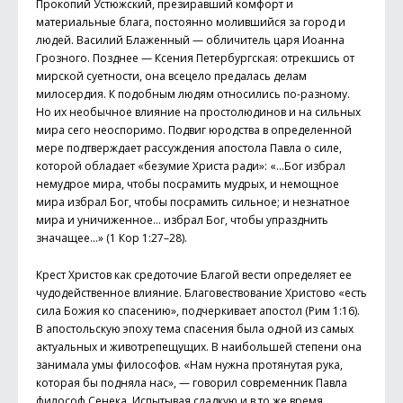
Прокопий Устюжский, презиравший комфорт и
материальные блага, постоянно молившийся за город и
людей. Василий Блаженный — обличитель царя Иоанна
Грозного. Позднее — Ксения Петербургская: отрекшись от
мирской суетности, она всецело предалась делам
милосердия. К подобным людям относились по-разному.
Но их необычное влияние на простолюдинов и на сильных
мира сего неоспоримо. Подвиг юродства в определенной
мере подтверждает рассуждения апостола Павла о силе,
которой обладает «безумие Христа ради»: «…Бог избрал
немудрое мира, чтобы посрамить мудрых, и немощное
мира избрал Бог, чтобы посрамить сильное; и незнатное
мира и уничиженное… избрал Бог, чтобы упразднить
значащее…» (1 Кор 1:27–28).
Крест Христов как средоточие Благой вести определяет ее
чудодейственное влияние. Благовествование Христово «есть
сила Божия ко спасению», подчеркивает апостол (Рим 1:16).
В апостольскую эпоху тема спасения была одной из самых
актуальных и животрепещущих. В наибольшей степени она
занимала умы философов. «Нам нужна протянутая рука,
которая бы подняла нас», — говорил современник Павла
философ Сенека. Испытывая сладкую и в то же время