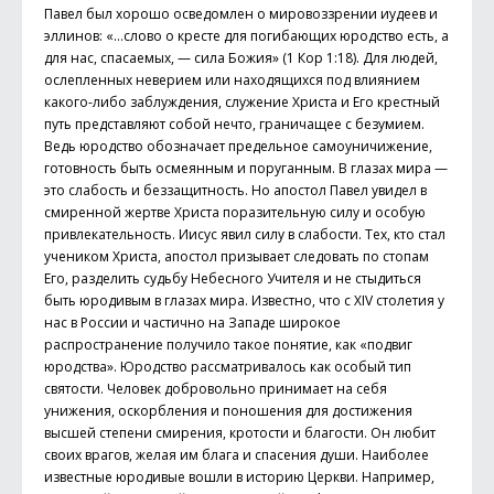
Павел был хорошо осведомлен о мировоззрении иудеев и
эллинов: «…слово о кресте для погибающих юродство есть, а
для нас, спасаемых, — сила Божия» (1 Кор 1:18). Для людей,
ослепленных неверием или находящихся под влиянием
какого-либо заблуждения, служение Христа и Его крестный
путь представляют собой нечто, граничащее с безумием.
Ведь юродство обозначает предельное самоуничижение,
готовность быть осмеянным и поруганным. В глазах мира —
это слабость и беззащитность. Но апостол Павел увидел в
смиренной жертве Христа поразительную силу и особую
привлекательность. Иисус явил силу в слабости. Тех, кто стал
учеником Христа, апостол призывает следовать по стопам
Его, разделить судьбу Небесного Учителя и не стыдиться
быть юродивым в глазах мира. Известно, что с XIV столетия у
нас в России и частично на Западе широкое
распространение получило такое понятие, как «подвиг
юродства». Юродство рассматривалось как особый тип
святости. Человек добровольно принимает на себя
унижения, оскорбления и поношения для достижения
высшей степени смирения, кротости и благости. Он любит
своих врагов, желая им блага и спасения души. Наиболее
известные юродивые вошли в историю Церкви. Например,