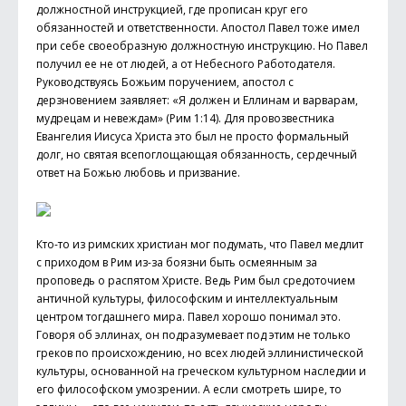
должностной инструкцией, где прописан круг его
обязанностей и ответственности. Апостол Павел тоже имел
при себе своеобразную должностную инструкцию. Но Павел
получил ее не от людей, а от Небесного Работодателя.
Руководствуясь Божьим поручением, апостол с
дерзновением заявляет: «Я должен и Еллинам и варварам,
мудрецам и невеждам» (Рим 1:14). Для провозвестника
Евангелия Иисуса Христа это был не просто формальный
долг, но святая всепоглощающая обязанность, сердечный
ответ на Божью любовь и призвание.
Кто-то из римских христиан мог подумать, что Павел медлит
с приходом в Рим из-за боязни быть осмеянным за
проповедь о распятом Христе. Ведь Рим был средоточием
античной культуры, философским и интеллектуальным
центром тогдашнего мира. Павел хорошо понимал это.
Говоря об эллинах, он подразумевает под этим не только
греков по происхождению, но всех людей эллинистической
культуры, основанной на греческом культурном наследии и
его философском умозрении. А если смотреть шире, то