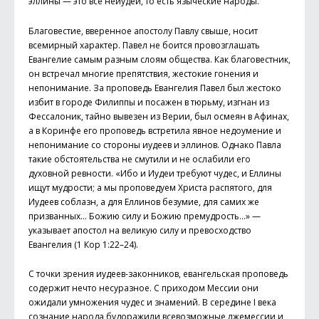
эллины — это все неиудеи, то есть языческие народы.
Благовестие, вверенное апостолу Павлу свыше, носит
всемирный характер. Павел не боится провозглашать
Евангелие самым разным слоям общества. Как благовестник,
он встречал многие препятствия, жестокие гонения и
непонимание. За проповедь Евангелия Павел был жестоко
избит в городе Филиппы и посажен в тюрьму, изгнан из
Фессалоник, тайно вывезен из Верии, был осмеян в Афинах,
а в Коринфе его проповедь встретила явное недоумение и
непонимание со стороны иудеев и эллинов. Однако Павла
такие обстоятельства не смутили и не ослабили его
духовной ревности. «Ибо и Иудеи требуют чудес, и Еллины
ищут мудрости; а мы проповедуем Христа распятого, для
Иудеев соблазн, а для Еллинов безумие, для самих же
призванных… Божию силу и Божию премудрость…» —
указывает апостол на великую силу и превосходство
Евангелия (1 Кор 1:22–24).
С точки зрения иудеев-законников, евангельская проповедь
содержит нечто несуразное. С приходом Мессии они
ожидали умножения чудес и знамений. В середине I века
сознание народа будоражили всевозможные лжемессии и