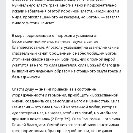
мучительную власть греха, многие явно и подсознательно
искали избавления от этой порочной власти. «Люди искали
мира, провозглашенного не кесарем, но Богом», — заявлял
философ-стоик Эпиктет.
В мире, одряхлевшем от пороков и уставшем от
бессмысленной жизни, начинает звучать святое
благовествование. Апостолы указывают на Евангелие как на
спасательный канат, брошенный с небес любящим Богом.
Этот канат сверхнадежный. Если грешник с полной верой
ухватится за него, то сила Евангелия, сила Божьей благодати
вызволит его чудесным образом из страшного омута греха и
безнадежности.
Спасти душу — значит привести ее в состояние
упорядоченности и гармонии, приобщить к Божественной
жизни, соединить со Всемогущим Богом и Вечностью. Сила
Евангелия — это сила Божьей жертвенной любви, которая
«долготерпит нас, не желая, чтобы кто погиб, но чтобы все
пришли к покаянию» (2 Петр 3:9). Сила Евангелия — это сила
Божьей благодати. Святой ветхозаветный закон высвечивал
грех, нормировал образ праведной жизни, но не давал