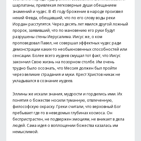
шарлатаны, привлекая легковерные души обещанием
знамений и чудес. В 45 году брожение в народе произвел
некий Февда, обещавший, что по его слову воды реки
Иордан расступятся. Через десять лет явился другой ложный
пророк, заявивший, что по мановению его руки будут
разрушены стены Иерусалима. Иисус же, о ком
проповедовал Павел, не совершал эффектных чудес ради
демонстрации каких-то необыкновенных способностей или
сенсации. Более всего иудеев смущал тот факт, что Иисус
закончил Свою жизнь на позорном столбе. Им очень
трудно было осознать, что Мессия должен был пройти
через великие страдания и муки. Крест Христов никак не
укладывался в сознание иудеев.
Эллины же искали знания, мудрости и гордились ими. Их
понятия о божестве носили туманную, отвлеченную,
философскую окраску. Греки считали, что верховный Бог
пребывает где-то в неведомых глубинах космоса. Он
беспристрастен, не подвержен эмоциям, не вникает в дела
людей. Сама идея о воплощении божества казалась им
немыслимой.