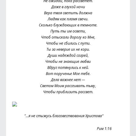
Не ожидай, пока рассветет.
Даже в глухой ночи
Вера твоя светить должна
Людям как пламя свечи.
Сколько блуждающих в темноте.
Путь ты им освети,
Чтоб отыскали дорогу ко Мне,
Чтобы не сбились с пути.
Ты за неверие их не кори.
Души надеждой согрей,
Чтобы не знающие любви
Вдруг потянулись к ней.
Вот порученье Мое тебе.
Дела важнее нет —
Светом Моим рассеивать тьму,
Чтобы приблизить рассвет.
"…я не стыжусь благовествования Христова"
Рим 1:16