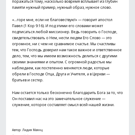
поражаться тому, насколько вовремя всплывает из глубин
памяти нужный пример, нужный образ, нужное слово.
«…горе мне, если не благовествую!» — говорит апостол
Павел (1 Кор 9:16). И под этими его словами может
подписаться любой миссионер. Ведь говорить о Господе,
свидетельствовать о Нем, нести людям Его Слово — это
огромное, ни с чем не сравнимое счастье. Мы счастливы
тем, что Господь доверил нам такое важное и ответственное
дело, тем, что мы имеем возможность делиться с другими
своими знаниями и опытом. С огромной радостью мы
наблюдаем, как постепенно меняются люди, которые
обрели в Господе Отца, Друга и Учителя, а в Церкви —
братьев и сестер.
Нам остается только бесконечно благодарить Бога за то, что
Он поставил нас на это замечательное служение —
служение, которое составляет смысл всей нашей жизни.
Автор: Лидия Маянц