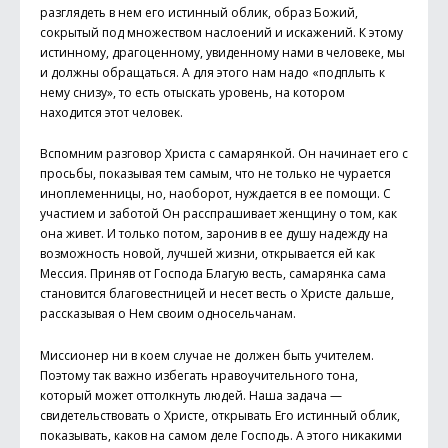
разглядеть в нем его истинный облик, образ Божий,
сокрытый под множеством наслоений и искажений. К этому
истинному, драгоценному, увиденному нами в человеке, мы
и должны обращаться. А для этого нам надо «подплыть к
нему снизу», то есть отыскать уровень, на котором
находится этот человек.
Вспомним разговор Христа с самарянкой. Он начинает его с
просьбы, показывая тем самым, что не только не чурается
иноплеменницы, но, наоборот, нуждается в ее помощи. С
участием и заботой Он расспрашивает женщину о том, как
она живет. И только потом, заронив в ее душу надежду на
возможность новой, лучшей жизни, открывается ей как
Мессия. Приняв от Господа Благую весть, самарянка сама
становится благовестницей и несет весть о Христе дальше,
рассказывая о Нем своим односельчанам.
Миссионер ни в коем случае не должен быть учителем.
Поэтому так важно избегать нравоучительного тона,
который может оттолкнуть людей. Наша задача —
свидетельствовать о Христе, открывать Его истинный облик,
показывать, каков на самом деле Господь. А этого никакими