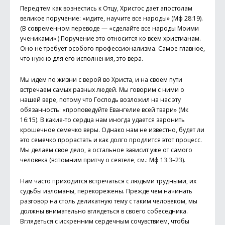
Перед тем как вознестись к Отцу, Христос дает апостолам
великое поручение: «идите, научите все народы» (Мф 28:19).
(В современном переводе — «сделайте все народы Моими
учениками».) Поручение это относится ко всем христианам.
Оно не требует особого профессионализма. Самое главное,
что нужно для его исполнения, это вера.
Мы идем по жизни с верой во Христа, и на своем пути
встречаем самых разных людей. Мы говорим с ними о
нашей вере, потому что Господь возложил на нас эту
обязанность: «проповедуйте Евангелие всей твари» (Мк
16:15). В какие-то сердца нам иногда удается заронить
крошечное семечко веры. Однако нам не известно, будет ли
это семечко прорастать и как долго продлится этот процесс.
Мы делаем свое дело, а остальное зависит уже от самого
человека (вспомним притчу о сеятеле, см.: Мф 13:3–23).
Нам часто приходится встречаться с людьми трудными, их
судьбы изломаны, перекорежены. Прежде чем начинать
разговор на столь деликатную тему с таким человеком, мы
должны внимательно вглядеться в своего собеседника.
Вглядеться с искренним сердечным сочувствием, чтобы