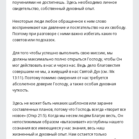
поучениями не достигнешь. Здесь необходимо личное
свидетельство, собственный духовный опыт.
Некоторые люди любое обращенное к ним слово
воспринимают как давление и посягательство на их свободу.
Поэтому при разговоре с ними важно избегать каких-то
советов или подсказок.
Для того чтобы успешно выполнить свою миссию, мы
должны максимально полно открыться Господу, чтобы Он
мог действовать в нас и через нас. Ведь дело благовестия
совершаем не мы, а живущий в нас Святой Дух (см.: Мк
13:11). Поэтому помимо смирения от нас требуется
абсолютное доверие Господу, а также особая духовная
чуткость.
Здесь не может быть никаких шаблонов или заранее
составленных планов, потому что Господь всегда «творит все
новое» (Откр 21:5). Когда мы несем людям Благую весть, Он
непостижимым образом «вытаскивает» из глубины нашего
сознания все имеющиеся у нас знания, весь наш
жизненный и духовный опыт. Нам остается только