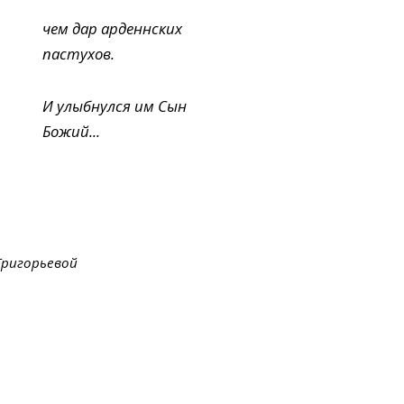
чем дар арденнских
пастухов.
И улыбнулся им Сын
Божий...
Григорьевой