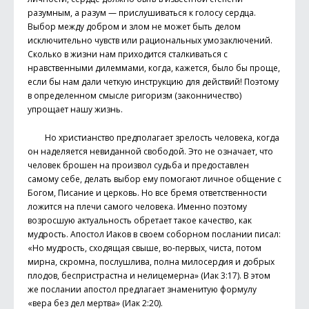
разумным, а разум — прислушиваться к голосу сердца.
Выбор между добром и злом не может быть делом
исключительно чувств или рациональных умозаключений.
Сколько в жизни нам приходится сталкиваться с
нравственными дилеммами, когда, кажется, было бы проще,
если бы нам дали четкую инструкцию для действий! Поэтому
в определенном смысле ригоризм (законничество)
упрощает нашу жизнь.
Но христианство предполагает зрелость человека, когда
он наделяется невиданной свободой. Это не означает, что
человек брошен на произвол судьба и предоставлен
самому себе, делать выбор ему помогают личное общение с
Богом, Писание и церковь. Но все бремя ответственности
ложится на плечи самого человека. Именно поэтому
возросшую актуальность обретает такое качество, как
мудрость. Апостол Иаков в своем соборном послании писал:
«Но мудрость, сходящая свыше, во-первых, чиста, потом
мирна, скромна, послушлива, полна милосердия и добрых
плодов, беспристрастна и нелицемерна» (Иак 3:17). В этом
же послании апостол предлагает знаменитую формулу
«вера без дел мертва» (Иак 2:20).