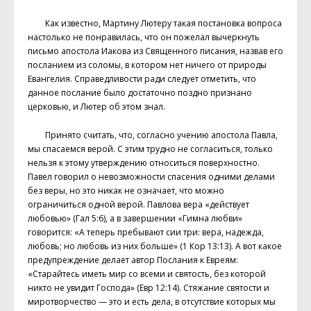
Как известно, Мартину Лютеру такая постановка вопроса
настолько не понравилась, что он пожелал вычеркнуть
письмо апостола Иакова из Священного писания, назвав его
посланием из соломы, в котором нет ничего от природы
Евангелия. Справедливости ради следует отметить, что
данное послание было достаточно поздно признано
церковью, и Лютер об этом знал.
Принято считать, что, согласно учению апостола Павла,
мы спасаемся верой. С этим трудно не согласиться, только
нельзя к этому утверждению относиться поверхностно.
Павел говорил о невозможности спасения одними делами
без веры, но это никак не означает, что можно
ограничиться одной верой. Павлова вера «действует
любовью» (Гал 5:6), а в завершении «Гимна любви»
говорится: «А теперь пребывают сии три: вера, надежда,
любовь; но любовь из них больше» (1 Кор 13:13). А вот какое
предупреждение делает автор Послания к Евреям:
«Старайтесь иметь мир со всеми и святость, без которой
никто не увидит Господа» (Евр 12:14). Стяжание святости и
миротворчество — это и есть дела, в отсутствие которых мы