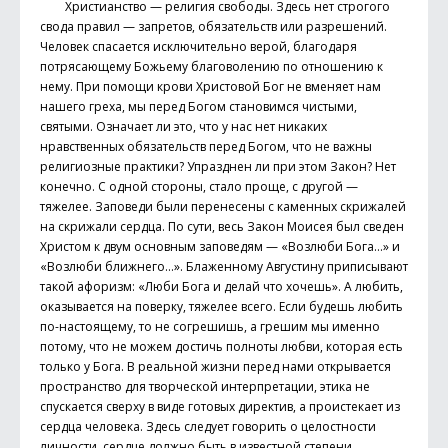
Христианство — религия свободы. Здесь нет строгого
свода правил — запретов, обязательств или разрешений.
Человек спасается исключительно верой, благодаря
потрясающему Божьему благоволению по отношению к
нему. При помощи крови Христовой Бог не вменяет нам
нашего греха, мы перед Богом становимся чистыми,
святыми. Означает ли это, что у нас нет никаких
нравственных обязательств перед Богом, что не важны
религиозные практики? Упразднен ли при этом Закон? Нет
конечно. С одной стороны, стало проще, с другой —
тяжелее. Заповеди были перенесены с каменных скрижалей
на скрижали сердца. По сути, весь Закон Моисея был сведен
Христом к двум основным заповедям — «Возлюби Бога…» и
«Возлюби ближнего…». Блаженному Августину приписывают
такой афоризм: «Люби Бога и делай что хочешь». А любить,
оказывается на поверку, тяжелее всего. Если будешь любить
по-настоящему, то не согрешишь, а грешим мы именно
потому, что не можем достичь полноты любви, которая есть
только у Бога. В реальной жизни перед нами открывается
пространство для творческой интерпретации, этика не
спускается сверху в виде готовых директив, а проистекает из
сердца человека. Здесь следует говорить о целостности
личности, сердце должно быть в известной степени