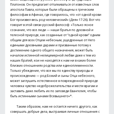
Платонов. Он предлагает отталкиваться от известных слов
апостола Павла, которые были обращены к греческим
философам в Афинах, где говорилось, что «от одной крови
Бог произвел весь род человеческий» (Деян 17:26). Вот что
говорит в этой связи русский философ: «Только ясное
сознание, что все люди — наши братья по духовной и
телесной природе, как созданные от “одной крови” одним
общим для всех Отцем небесным, ущедренные от Него
едиными духовными дарами и призванные потому к
достижению одного общего назначения, может быть
началом истинной нелицемерной любви даже к тем из
наших братий, кои не находятся к нам ни в каких более
близких отношениях родства или единоплеменности.
Только убеждение, что все мы по единству природы и
происхождению — род Божий и сыны Отца небесного,
может заглушить естественное в поврежденной природе
человека чувство недоброжелательства и мести врагам и
заставить даже любить их по заповеди Евангелия, чтобы
быть истинными сынами Всевышнего»*.
Таким образом, нам не остается ничего другого, как
совершать добрые дела, выстраивая личные отношения с