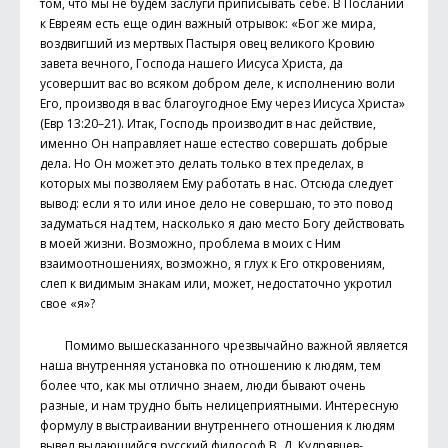
том, что мы не будем заслуги приписывать себе. В Послании
к Евреям есть еще один важный отрывок: «Бог же мира,
воздвигший из мертвых Пастыря овец великого Кровию
завета вечного, Господа нашего Иисуса Христа, да
усовершит вас во всяком добром деле, к исполнению воли
Его, производя в вас благоугодное Ему через Иисуса Христа»
(Евр 13:20–21). Итак, Господь производит в нас действие,
именно Он направляет наше естество совершать добрые
дела. Но Он может это делать только в тех пределах, в
которых мы позволяем Ему работать в нас. Отсюда следует
вывод: если я то или иное дело не совершаю, то это повод
задуматься над тем, насколько я даю место Богу действовать
в моей жизни. Возможно, проблема в моих с Ним
взаимоотношениях, возможно, я глух к Его откровениям,
слеп к видимым знакам или, может, недостаточно укротил
свое «я»?
Помимо вышесказанного чрезвычайно важной является
наша внутренняя установка по отношению к людям, тем
более что, как мы отлично знаем, люди бывают очень
разные, и нам трудно быть нелицеприятными. Интересную
формулу в выстраивании внутреннего отношения к людям
вывел выдающийся русский философ В. Д. Кудрявцев-