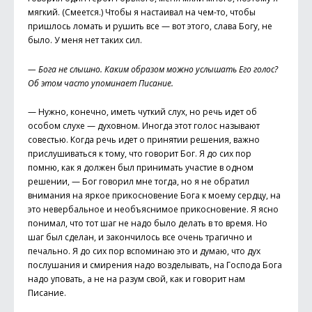
мягкий. (Смеется.) Чтобы я настаивал на чем-то, чтобы
пришлось ломать и рушить все — вот этого, слава Богу, не
было. У меня нет таких сил.
— Бога не слышно. Каким образом можно услышать Его голос?
Об этом часто упоминает Писание.
— Нужно, конечно, иметь чуткий слух, но речь идет об
особом слухе — духовном. Иногда этот голос называют
совестью. Когда речь идет о принятии решения, важно
прислушиваться к тому, что говорит Бог. Я до сих пор
помню, как я должен был принимать участие в одном
решении, — Бог говорил мне тогда, но я не обратил
внимания на яркое прикосновение Бога к моему сердцу, на
это невербальное и необъяснимое прикосновение. Я ясно
понимал, что тот шаг не надо было делать в то время. Но
шаг был сделан, и закончилось все очень трагично и
печально. Я до сих пор вспоминаю это и думаю, что дух
послушания и смирения надо возделывать, на Господа Бога
надо уповать, а не на разум свой, как и говорит нам
Писание.