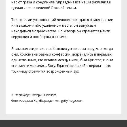
нас от греха и соединила, упразднив все наши различия и
сделав частью великой Божьей семьи.
Только если уверовавший человек находится в заключении
или в каком-либо удаленном месте, он вынужден
находиться в одиночестве. Но и тогда он стремится найти
верующих и пообщаться с ними.
Я слышал свидетельства бывших узников за веру, что, когда
они, христиане разных конфессий, встречались в тюрьмах,
единственным, кто вставал между ними, был Христос, и они
все вместе молились Богу. Единение людей в церкви — это
то, к чему стремится возрожденный дух.
Интервьюер: Екатерина Гуляева
Фото: из архива ХЦ «Возрождение», gettyimages.com