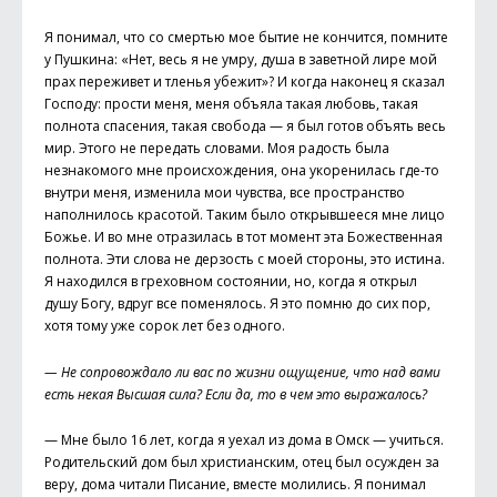
Я понимал, что со смертью мое бытие не кончится, помните
у Пушкина: «Нет, весь я не умру, душа в заветной лире мой
прах переживет и тленья убежит»? И когда наконец я сказал
Господу: прости меня, меня объяла такая любовь, такая
полнота спасения, такая свобода — я был готов объять весь
мир. Этого не передать словами. Моя радость была
незнакомого мне происхождения, она укоренилась где-то
внутри меня, изменила мои чувства, все пространство
наполнилось красотой. Таким было открывшееся мне лицо
Божье. И во мне отразилась в тот момент эта Божественная
полнота. Эти слова не дерзость с моей стороны, это истина.
Я находился в греховном состоянии, но, когда я открыл
душу Богу, вдруг все поменялось. Я это помню до сих пор,
хотя тому уже сорок лет без одного.
— Не сопровождало ли вас по жизни ощущение, что над вами
есть некая Высшая сила? Если да, то в чем это выражалось?
— Мне было 16 лет, когда я уехал из дома в Омск — учиться.
Родительский дом был христианским, отец был осужден за
веру, дома читали Писание, вместе молились. Я понимал