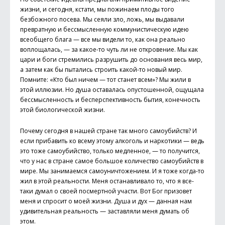
жизни, и сегодня, кстати, мы пожинаем плоды того
безбожного посева. Мы сеяли зло, ложь, мы выдавали
превратную и бессмысленную коммунистическую идею
всеобщего блага — все мы видели то, как она реально
воплощалась, — за какое-то чуть ли не откровение. Мы как
цари и боги стремились разрушить до основания весь мир,
а затем как бы пытались строить какой-то новый мир.
Помните: «Кто был ничем — тот станет всем»? Мы жили в
этой иллюзии. Но душа оставалась опустошенной, ощущала
бессмысленность и бесперспективность бытия, конечность
этой биологической жизни.
Почему сегодня в нашей стране так много самоубийств? И
если прибавить ко всему этому алкоголь и наркотики — ведь
это тоже самоубийство, только медленное, — то получится,
что у нас в стране самое большое количество самоубийств в
мире. Мы занимаемся самоуничтожением. И я тоже когда-то
жил в этой реальности. Меня останавливало то, что я все-
таки думал о своей посмертной участи. Вот Бог призовет
меня и спросит о моей жизни. Душа и дух — данная нам
удивительная реальность — заставляли меня думать об
этом.