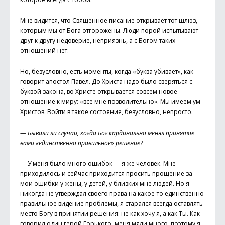
Мне видится, что Священное писание открывает тот шлюз,
которым мы от Бога отгорожены. Люди порой испытывают
друг к другу недоверие, неприязнь, а с Богом таких
отношений нет.
Но, безусловно, есть моменты, когда «буква убивает», как
говорит апостол Павел. До Христа надо было сверяться с
буквой закона, во Христе открывается совсем новое
отношение к миру: «все мне позволительно». Мы имеем ум
Христов. Войти в такое состояние, безусловно, непросто.
— Бывали ли случаи, когда Бог кардинально менял принятое
вами «единственно правильное» решение?
— У меня было много ошибок — я же человек. Мне
приходилось и сейчас приходится просить прощение за
мои ошибки у жены, у детей, у близких мне людей. Но я
никогда не утверждал своего права на какое-то единственно
правильное видение проблемы, я старался всегда оставлять
место Богу в принятии решения: не как хочу я, а как Ты. Как
говорил один герой Горького, меня мяли много, поэтому я