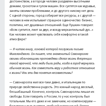
достоинством, а в городе человек раздавлен высотными
домами, грохотом и гулом машин. Все суетятся как муравьи,
заняты своими проблемами, и до другого никому нет дела.
С одной стороны, город собирает все ресурсы, а с другой —
человек в нем испытывает страшное одиночество: бизнес,
политика, нет душевных отношений. Еще Пушкин говорил:
«Всяк суетится, лжет за двух, и всюду меркантильный дух…»
Как человек может чувствовать себя комфортно в такой
атмосфере?
— Я читаю книгу, основой которой послужили письма
Микеланджело. Он пишет, что знаменитый Савонаролла
своими обличающими проповедями сделал жизнь Флоренции
такой мрачной, что люди были рады, когда в город вернулась
обычная жизнь. Как совместить веру и радостное отношение
к жизни? Или эти два понятия несовместимы?
— Савонаролла жил все-таки давно, и итальянцам по
природе свойственна радость. Это южный народ, веселый,
бесшабашный. Конечно, контроль Савонароллы лишал их
свободы. Если говорить о России, то у нас контроль был
тотальным. Мы его даже и не замечаем, но компенсируем —
безудержным пьянством, злобной матерщиной. Потом