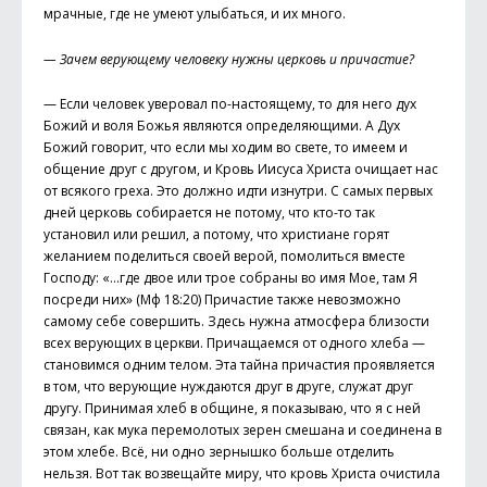
мрачные, где не умеют улыбаться, и их много.
— Зачем верующему человеку нужны церковь и причастие?
— Если человек уверовал по-настоящему, то для него дух
Божий и воля Божья являются определяющими. А Дух
Божий говорит, что если мы ходим во свете, то имеем и
общение друг с другом, и Кровь Иисуса Христа очищает нас
от всякого греха. Это должно идти изнутри. С самых первых
дней церковь собирается не потому, что кто-то так
установил или решил, а потому, что христиане горят
желанием поделиться своей верой, помолиться вместе
Господу: «…где двое или трое собраны во имя Мое, там Я
посреди них» (Мф 18:20) Причастие также невозможно
самому себе совершить. Здесь нужна атмосфера близости
всех верующих в церкви. Причащаемся от одного хлеба —
становимся одним телом. Эта тайна причастия проявляется
в том, что верующие нуждаются друг в друге, служат друг
другу. Принимая хлеб в общине, я показываю, что я с ней
связан, как мука перемолотых зерен смешана и соединена в
этом хлебе. Всё, ни одно зернышко больше отделить
нельзя. Вот так возвещайте миру, что кровь Христа очистила