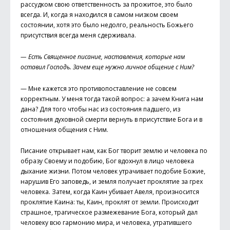
рассудком свою ответственность за прожитое, это было
всегда. И, когда я находился в самом низком своем
состоянии, хотя это было недолго, реальность Божьего
присутствия всегда меня сдерживала.
— Есть Священное писание, наставления, которые нам
оставил Господь. Зачем еще нужно личное общение с Ним?
— Мне кажется это противопоставление не совсем
корректным. У меня тогда такой вопрос: а зачем Книга нам
дана? Для того чтобы нас из состояния падшего, из
состояния духовной смерти вернуть в присутствие Бога и в
отношения общения с Ним.
Писание открывает нам, как Бог творит землю и человека по
образу Своему и подобию, Бог вдохнул в лицо человека
дыхание жизни. Потом человек утрачивает подобие Божие,
нарушив Его заповедь, и земля получает проклятие за грех
человека. Затем, когда Каин убивает Авеля, произносится
проклятие Каина: ты, Каин, проклят от земли. Происходит
страшное, трагическое размежевание Бога, который дал
человеку всю гармонию мира, и человека, утратившего