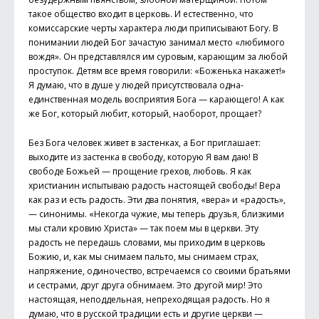
такое общество входит в церковь. И естественно, что
комиссарские черты характера люди приписывают Богу. В
понимании людей Бог зачастую занимал место «любимого
вождя». Он представлялся им суровым, карающим за любой
проступок. Детям все время говорили: «Боженька накажет!»
Я думаю, что в душе у людей присутствовала одна-
единственная модель восприятия Бога — карающего! А как
же Бог, который любит, который, наоборот, прощает?
Без Бога человек живет в застенках, а Бог приглашает:
выходите из застенка в свободу, которую Я вам даю! В
свободе Божьей — прощение грехов, любовь. Я как
христианин испытываю радость настоящей свободы! Вера
как раз и есть радость. Эти два понятия, «вера» и «радость»,
— синонимы. «Некогда чужие, мы теперь друзья, близкими
мы стали кровию Христа» — так поем мы в церкви. Эту
радость не передашь словами, мы приходим в церковь
Божию, и, как мы снимаем пальто, мы снимаем страх,
напряжение, одиночество, встречаемся со своими братьями
и сестрами, друг друга обнимаем. Это другой мир! Это
настоящая, неподдельная, непреходящая радость. Но я
думаю, что в русской традиции есть и другие церкви —