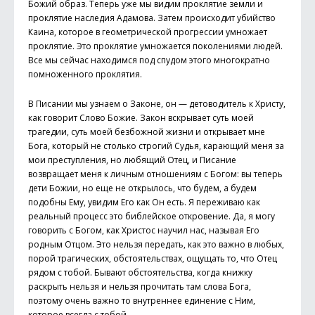
Божий образ. Теперь уже мы видим проклятие земли и
проклятие наследия Адамова. Затем происходит убийство
Каина, которое в геометрической прогрессии умножает
проклятие. Это проклятие умножается поколениями людей.
Все мы сейчас находимся под спудом этого многократно
помноженного проклятия.
В Писании мы узнаем о Законе, он — детоводитель к Христу,
как говорит Слово Божие. Закон вскрывает суть моей
трагедии, суть моей безбожной жизни и открывает мне
Бога, который не столько строгий Судья, карающий меня за
мои преступления, но любящий Отец, и Писание
возвращает меня к личным отношениям с Богом: вы теперь
дети Божии, но еще не открылось, что будем, а будем
подобны Ему, увидим Его как Он есть. Я переживаю как
реальный процесс это библейское откровение. Да, я могу
говорить с Богом, как Христос научил нас, называя Его
родным Отцом. Это нельзя передать, как это важно в любых,
порой трагических, обстоятельствах, ощущать то, что Отец
рядом с тобой. Бывают обстоятельства, когда книжку
раскрыть нельзя и нельзя прочитать там слова Бога,
поэтому очень важно то внутреннее единение с Ним,
которое всегда с тобой.