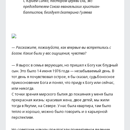
C Юрием Сипко, пастором церкви ЕХБ, экс-
председателем Союза евангельских христиан-
баптистов, беседует Екатерина Гуляева
— Расскажите, пожалуйста, как впервые вы встретились с
Богом. Какие были у вас ощущения, чувства?
— Я вырос в семье верующих, но пришел к Богу как блудный
сын. Это было 14 июня 1976 года — незабываемый день. В
тот день я почувствовал острое, я бы сказал, судьбоносное
прикосновение Бога и понял, что приду к Богу или сейчас,
или никогда.
С точки зрения мирского бытия до покаяния у меня была
прекрасная жизнь: красивая жена, двое детей, мы жили
тогда в Якутии, на Севере. У нас была квартира, там было
тепло и хорошо, можно было говорить и о карьерной
перспективе.
Но советские идеалы предлагали примитивное видение