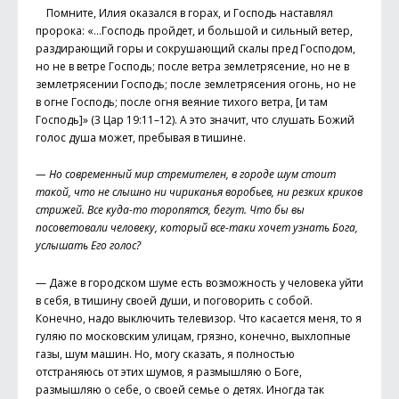
Помните, Илия оказался в горах, и Господь наставлял
пророка: «…Господь пройдет, и большой и сильный ветер,
раздирающий горы и сокрушающий скалы пред Господом,
но не в ветре Господь; после ветра землетрясение, но не в
землетрясении Господь; после землетрясения огонь, но не
в огне Господь; после огня веяние тихого ветра, [и там
Господь]» (3 Цар 19:11–12). А это значит, что слушать Божий
голос душа может, пребывая в тишине.
— Но современный мир стремителен, в городе шум стоит
такой, что не слышно ни чириканья воробьев, ни резких криков
стрижей. Все куда-то торопятся, бегут. Что бы вы
посоветовали человеку, который все-таки хочет узнать Бога,
услышать Его голос?
— Даже в городском шуме есть возможность у человека уйти
в себя, в тишину своей души, и поговорить с собой.
Конечно, надо выключить телевизор. Что касается меня, то я
гуляю по московским улицам, грязно, конечно, выхлопные
газы, шум машин. Но, могу сказать, я полностью
отстраняюсь от этих шумов, я размышляю о Боге,
размышляю о себе, о своей семье о детях. Иногда так