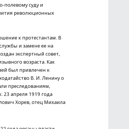
о-полевому суду и
азвития революционных
ошение к протестантам. В
службы и замене ее на
оздан экспертный совет,
зывного возраста. Как
вей был привлечен к
одатайство В. И. Ленину о
али преследованиям,
 23 апреля 1919 года
лович Хорев, отец Михаила
22 года органы власти