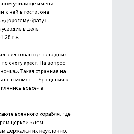
альном училище имени
к ней в гости, она
«Дорогому брату Г. Г.
 усердие в деле
.28 г.».
был арестован проповедник
по счету арест. На вопрос
ночка». Такая странная на
ьно, в момент обращения к
 клянись вовсе» в
аюте военного корабля, где
тером церкви «Дом
ам держался их неуклонно.