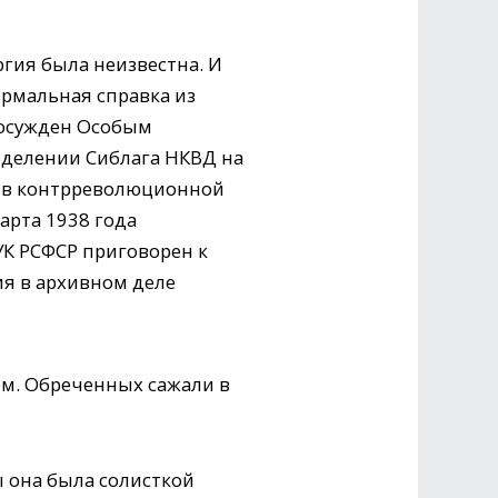
ргия была неизвестна. И
ормальная справка из
я осужден Особым
тделении Сиблага НКВД на
и в контрреволюционной
арта 1938 года
 УК РСФСР приговорен к
ния в архивном деле
м. Обреченных сажали в
ы она была солисткой