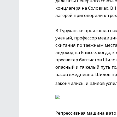
делегаты Северного союза 
концлагеря на Соловках. В 
лагерей приговорили к тре
В Туруханске произошла па
ученый, профессор медицин
скитания по таежным места
ледоход на Енисее, когда, 
пресвитер баптистов Шилов
опасный и тяжелый путь то
часов ежедневно. Шилов пр
закончились, и Шилов успел
Репрессивная машина в это