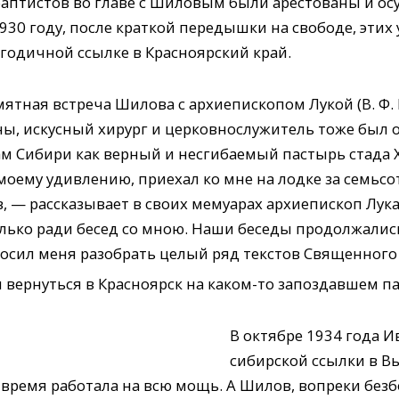
баптистов во главе с Шиловым были арестованы и ос
1930 году, после краткой передышки на свободе, этих
хгодичной ссылке в Красноярский край.
мятная встреча Шилова с архиепископом Лукой (В. Ф.
ы, искусный хирург и церковнослужитель тоже был 
м Сибири как верный и несгибаемый пастырь стада 
к моему удивлению, приехал ко мне на лодке за семьс
, — рассказывает в своих мемуарах архиепископ Лук
лько ради бесед со мною. Наши беседы продолжались
осил меня разобрать целый ряд текстов Священного
 вернуться в Красноярск на каком-то запоздавшем п
В октябре 1934 года И
сибирской ссылки в В
 время работала на всю мощь. А Шилов, вопреки без