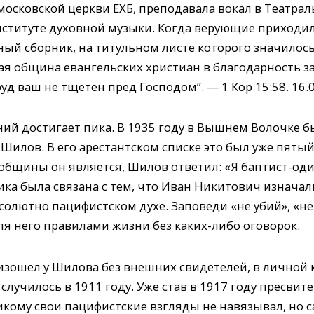
московской церкви ЕХБ, преподавала вокал в Театр
ституте духовной музыки. Когда верующие приходили 
й сборник, на титульном листе которого значилось 
ая община евангельских христиан в благодарность за
д ваш не тщетен пред Господом”. — 1 Кор 15:58. 16.01
ений достигает пика. В 1935 году в Вышнем Волочке 
илов. В его арестантском списке это был уже пятый 
общины он является, Шилов ответил: «Я баптист-оди
ика была связана с тем, что Иван Никитович изначал
бсолютно пацифистском духе. Заповеди «не убий», «не
ля него правилами жизни без каких-либо оговорок.
изошел у Шилова без внешних свидетелей, в личной к
случилось в 1911 году. Уже став в 1917 году пресви
икому свои пацифистские взгляды не навязывал, но с