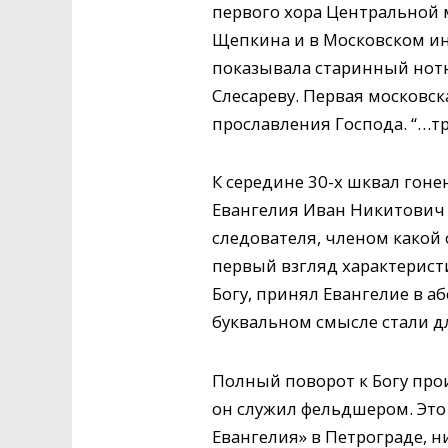
первого хора Центральной 
Щепкина и в Московском ин
показывала старинный нотны
Слесареву. Первая московск
прославления Господа. “…тру
К середине 30-х шквал гон
Евангелия Иван Никитович Ш
следователя, членом какой 
первый взгляд характерист
Богу, принял Евангелие в а
буквальном смысле стали д
Полный поворот к Богу про
он служил фельдшером. Это 
Евангелия» в Петрограде, н