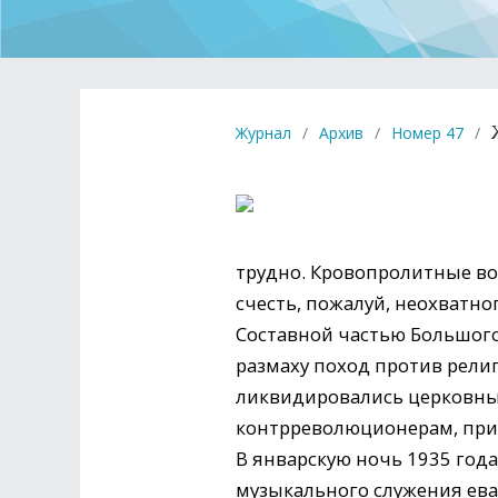
Журнал
/
Архив
/
Номер 47
/
трудно. Кровопролитные во
счесть, пожалуй, неохватно
Составной частью Большого
размаху поход против рели
ликвидировались церковные
контрреволюционерам, приг
В январскую ночь 1935 год
музыкального служения ева