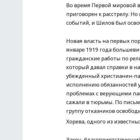
Во время Первой мировой во
приговорен к расстрелу. Н
событий, и Шилов был осво
Новая власть на первых пор
январе 1919 года большеви
гражданские работы по рел
который давал справки в н
убежденный христианин-пац
исполнению обязанностей уп
проблемах с верующими пац
сажали в тюрьмы. По письм
группу отказников освобод
Хорева, одного из известн
Закон, благоприятствующий