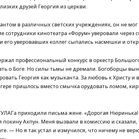
лизких друзей Георгия из церкви.
антом в различных светских учреждениях, он не мог
ие сотрудники кинотеатра «Форум» уверовали через 
 и его уверовавших коллег сыпались насмешки и отк
ержал профессиональный конкурс в оркестр Большого 
ать о Боге. Но силы тьмы не дремали. Богоборцы вы
овать Георгия как музыканта. За любовь к Христу и
агере пришлось вместо смычка орудовать ломом, кир
 ГУЛАГа приходили письма жене. «Дорогая Нюринька!
 я покину Ахпун. Меня вызвали в комиссию и сказали,
ге. — Но я так устал и измучился, что ничему не вер
к».