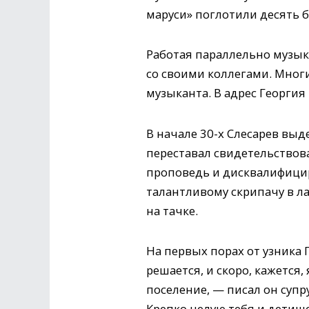
маруси» поглотили десять б
Работая параллельно музык
со своими коллегами. Мног
музыканта. В адрес Георгия
В начале 30-х Слесарев выд
переставал свидетельствов
проповедь и дисквалифицир
талантливому скрипачу в л
на тачке.
На первых порах от узника
решается, и скоро, кажется,
поселение, — писал он супру
Крепко целую тебя и детише