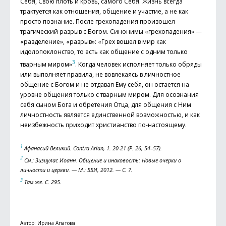
Себя, Свою плоть и кровь, самого Себя. Жизнь всегда
трактуется как отношения, общение и участие, а не как
просто познание. После грехопадения произошел
трагический разрыв с Богом. Синонимы «грехопадения» —
«разделение», «разрыв»: «Грех вошел в мир как
идолопоклонство, то есть как общение с одним только
3
тварным миром»
. Когда человек исполняет только обряды
или выполняет правила, не вовлекаясь в личностное
общение с Богом и не отдавая Ему себя, он остается на
уровне общения только с тварным миром. Для осознания
себя сыном Бога и обретения Отца, для общения с Ним
личностность является единственной возможностью, и как
неизбежность приходит христианство по-настоящему.
1
Афанасий Великий. Contra Arian, 1. 20-21 (P. 26, 54–57).
2
См.: Зизиулас Иоанн. Общение и инаковость: Новые очерки о
личности и церкви. — М.: ББИ, 2012. — С. 7.
3
Там же. С. 295.
Автор: Ирина Апатова