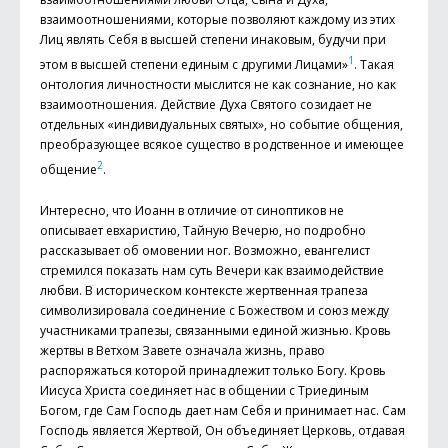
взаимоотношениями, которые позволяют каждому из этих
Лиц являть Себя в высшей степени инаковым, будучи при
1
этом в высшей степени единым с другими Лицами»
. Такая
онтология личностности мыслится не как сознание, но как
взаимоотношения. Действие Духа Святого созидает не
отдельных «индивидуальных святых», но событие общения,
преобразующее всякое существо в родственное и имеющее
2
общение
.
Интересно, что Иоанн в отличие от синоптиков не
описывает евхаристию, Тайную Вечерю, но подробно
рассказывает об омовении ног. Возможно, евангелист
стремился показать нам суть Вечери как взаимодействие
любви. В историческом контексте жертвенная трапеза
символизировала соединение с Божеством и союз между
участниками трапезы, связанными единой жизнью. Кровь
жертвы в Ветхом Завете означала жизнь, право
распоряжаться которой принадлежит только Богу. Кровь
Иисуса Христа соединяет нас в общении с Триединым
Богом, где Сам Господь дает нам Себя и принимает нас. Сам
Господь является Жертвой, Он объединяет Церковь, отдавая