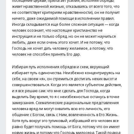
посещение церкви; прилагает усилия, исполняя обряды;
живет нравственной жизнью, отказываясь от всего того, что
не соответствует критериям нравственности), он не получит
ничего, даже ожидаемой помощи в исполнении правил.
Иногда складывается еще более сложная ситуация — когда
человек осознает, что настоящее христианство не
инструкция и не только обряд, но он не может научиться
любить, даже если очень этого хочет. И не потому, что
Господь не хочет дать человеку желаемое, а потому, что
человек не способен принять Его дар.
Избирая путь исполнения обрядов и схем, верующий
избирает путь одиночества. Неизбежно концентрируясь на
себе, на своем «я», он стремиться достигать неких высот и
совершенствоваться. Когда эго является субъектом действия,
и я все решаю сам: что мне сделать для Господа, когда
выделить Ему время, то я с неизбежностью останусь в точке
замерзания. Схематические рациональные представления
человека вряд ли могут охватить всю его личность, его
общение с Богом, связь с Ним, вовлеченность в Его Жизнь.
Хотя путь вокруг эго тупиковый, избравший его человек все
равно будет получать помощь от Бога, потому что он имеет
новую жизнь и потому что Господь милосерд. Такой подход