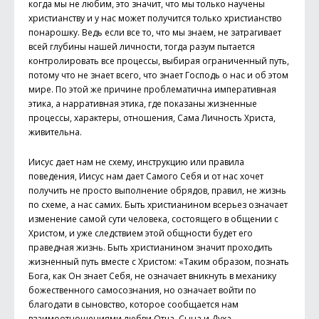
когда мы не любим, это значит, что мы только научены
христианству и у нас может получится только христианство
понарошку. Ведь если все то, что мы знаем, не затрагивает
всей глубины нашей личности, тогда разум пытается
контролировать все процессы, выбирая ограниченный путь,
потому что не знает всего, что знает Господь о нас и об этом
мире. По этой же причине проблематична императивная
этика, а нарративная этика, где показаны жизненные
процессы, характеры, отношения, Сама Личность Христа,
живительна.
Иисус дает нам не схему, инструкцию или правила
поведения, Иисус нам дает Самого Себя и от нас хочет
получить не просто выполнение обрядов, правил, не жизнь
по схеме, а нас самих. Быть христианином всерьез означает
изменение самой сути человека, состоящего в общении с
Христом, и уже следствием этой общности будет его
праведная жизнь. Быть христианином значит проходить
жизненный путь вместе с Христом: «Таким образом, познать
Бога, как Он знает Себя, не означает вникнуть в механику
божественного самосознания, но означает войти по
благодати в сыновство, которое сообщается нам
взаимоотношениями любви Отца, Сына и Духа,