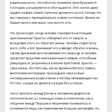
рациональность, способность понимать преображаются
Господом, расширяются и обогащаются. Этот скачок даже
трудно назвать новой ступенью духовного роста, потому что
мы говорим о принципиально новом состоянии. Жизни не
бывает много или мало, она просто есть.
Что происходит, когда человек становится настоящим
христианином? Христос избавляет его от смерти, и
вследствие этого он обретает жизнь. Человек отдает Богу
всего себя, а Бог принимает его и вводит обратно в жизнь,
Своим Дыханием восстанавливая его природу. И человек
предстает пред Ним неискаженным и живым, способным
утверждаться, укореняться в жизни Христовой. Христос —
сама жизнь, без Него мы, как во времена Ветхого Завета,
выполняем инструкции, прошедшие через наши
несовершенные разум и волю и потому связывающие нас.
По Гёте, «сущее не делится на раум без остатка».
Часто пропасть между Богом и человеком видится не
онтологически, а с помощью этики и психологии, как и
общение между Творцом и творением понималось и
понимается лишь как повиновение Божьим заповедям. Но,