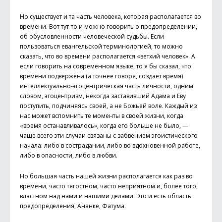
Но существует и та часть человека, которая располагается во
времени. Вот тут-то и можно говорить о предопределении,
об обусловленности человеческой судьбы. Если
пользоваться евангельской терминологией, то можно
сказать, что во времени располагается «ветхий человек». А
если говорить на современном языке, то я бы сказал, что
времени подвержена (а точнее говоря, создает время)
интеллектуально-эгоцентрическая часть личности, одним
словом, эгоцентризм, некогда заставивший Адама и Еву
поступить, подчиняясь своей, а не Божьей воле. Каждый из
нас может вспомнить те моменты в своей жизни, когда
«время останавливалось», когда его больше не было, —
чаще всего эти случаи связаны с забвением эгоистического
начала: либо в сострадании, либо во вдохновенной работе,
либо в опасности, либо в любви.
Но большая часть нашей жизни располагается как раз во
времени, часто тягостном, часто неприятном и, более того,
властном над нами и нашими делами. Это и есть область
предопределения, Ананке, Фатума.