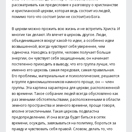
рассматривать как предисловие к разговору о христианстве
и христианской церкви, которая ведь состоит из людей,
помимо того что состоит (или не состоит) из Бога.
В церкви можно прожить всю жизнь и не встретить Христа. И
многие так делают. Их влечет в церковь другое. Люди,
объединившиеся вокруг какой-то идеи, а особенно идеи
возвышенной, всегда чувствуют себя увереннее, чем
одиночка. Находясь в группе, человек получает больше
энергии, он чувствует себя защищенным, он начинает
постепенно приходить в выводу, что его группа лучше, что
именно его церковь самая передовая, самая правильная.
Его проблемы, материальные и психологические, решаются
в группе единомышленников намного проще, он — член
группы. Эта картина характерна для церкви, расположенной
во времени. Такое собрание людей всегда обусловлено как
раз земными обстоятельствами, расположенными в области
земного пространства и земного времени, проще говоря,
вполне эгоистичными. Такая церковь подвластна
предопределению. И она всегда будет биться в сетях
времени, осуждать, завязываться на политику, бороться за
правду и чувствовать себя правой. Словом, делать то, что