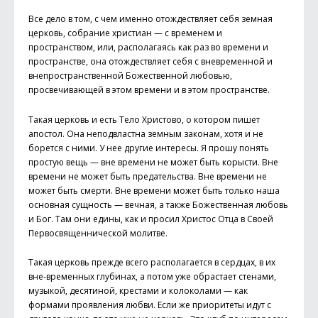
Все дело в том, с чем именно отождествляет себя земная
церковь, собрание христиан — с временем и
пространством, или, располагаясь как раз во времени и
пространстве, она отождествляет себя с вневременной и
внепространственной Божественной любовью,
просвечивающей в этом времени и в этом пространстве.
Такая церковь и есть Тело Христово, о котором пишет
апостол. Она неподвластна земным законам, хотя и не
борется с ними. У нее другие интересы. Я прошу понять
простую вещь — вне времени не может быть корысти. Вне
времени не может быть предательства. Вне времени не
может быть смерти. Вне времени может быть только наша
основная сущность — вечная, а также Божественная любовь
и Бог. Там они едины, как и просил Христос Отца в Своей
Первосвященнической молитве.
Такая церковь прежде всего располагается в сердцах, в их
вне-временных глубинах, а потом уже обрастает стенами,
музыкой, десятиной, крестами и колоколами — как
формами проявления любви. Если же приоритеты идут с