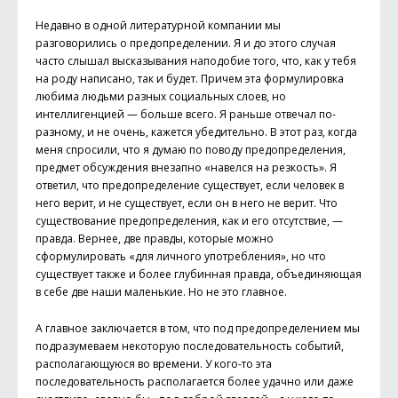
Недавно в одной литературной компании мы
разговорились о предопределении. Я и до этого случая
часто слышал высказывания наподобие того, что, как у тебя
на роду написано, так и будет. Причем эта формулировка
любима людьми разных социальных слоев, но
интеллигенцией — больше всего. Я раньше отвечал по-
разному, и не очень, кажется убедительно. В этот раз, когда
меня спросили, что я думаю по поводу предопределения,
предмет обсуждения внезапно «навелся на резкость». Я
ответил, что предопределение существует, если человек в
него верит, и не существует, если он в него не верит. Что
существование предопределения, как и его отсутствие, —
правда. Вернее, две правды, которые можно
сформулировать «для личного употребления», но что
существует также и более глубинная правда, объединяющая
в себе две наши маленькие. Но не это главное.
А главное заключается в том, что под предопределением мы
подразумеваем некоторую последовательность событий,
располагающуюся во времени. У кого-то эта
последовательность располагается более удачно или даже