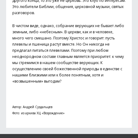
другого конца, то это уже не церковь. Это клуб по интересам.
Это любители Библии, общения, церковной музыки, святых
разговоров.
В чистом виде, однако, собрание верующих не бывает либо
земным, либо «небесным». В церкви, как и в человеке,
много чего смешано. Поэтому Христос и говорит: пусть
плевелы и пшеница растут вместе. Но Он никогда не
предлагал питаться плевелами. Поэтому при любом
неоднородном составе главным является приоритет: к чему
мы стремимся в нашем сообществе верующих. К
осуществлению своей божественной природы в единстве с
нашими близкими или к более понятным, хотя и
«возвышенным» выгодам?
Автор: Андрей Суздальцев
Фото: из архива ХЦ «Возрождение»