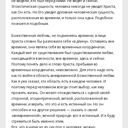
не видели, Кто был перед ними. Не видят и сейчас.
Эгоистическая сущность человека никогда не увидит Христа,
как Он есть. Но Его увидит духовная человеческая сущность,
расположенная во времени, и только она одна. Подобное
познается подобным.
Божественная любовь, не подчиняясь времени, в лице
Христа словно бы разложила себя «в длину». Оставаясь вне
времени, она являла себя во временных координатах.
Каждый миг ее существования был существованием любви,
находящейся в вечности, вне времени, здесь и сейчас.
Поэтому понять дело и слово Христа, пребывая во
временных координатах, невозможно. Для этого надо хоть
как-то войти в область вневременной Божественной любви.
Как я уже сказал, эта область есть в каждом человеке. И
поэтому перед человеком всегда стоит выбор, как ему
прожить жизнь. Он может отождествиться с одной своей
стороной, эгоцентрической, ветхой, расположенной во
времени, и верить, что это и есть истинный он. Но он
способен и на другое решение — сказать о своей
«вневременной», вечной природе: вот я истинный. И я буду
стремиться быть именно этим.
Все, что я написал до сих пор о человеке, можно