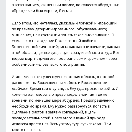
высказыванием, лишенным логики, по существу абсурдным:
«Прежде чем был Авраам, Я есмь».
Дело в том, что интеллект, движимый логикой и играющий
по правилам детерминированного (обусловленного)
мышления, не в состоянии понять такое высказывание. Я
есмь — это нахождение Божественной любви и
Божественной личности Христа как раз вне времени, как раз
в той области, где все существует сразу и сейчас и откуда Бог
творил мир, наделяя его пространством и временем через
особенности человеческого восприятия.
Итак, в человеке существует некоторая область, в которой
расположены Божественная любовь и Божественное
«сейчас». Время там отсутствует. Ему туда просто не войти. И
конечно же, говорить о предопределении там, где нет
времени, по меньшей мере абсурдно. Предопределению
необходимо время. Ему нужно развернуться, попасть в
сцепление фактов, в завязку совпадений, в цепь
последовательностей. Всего этого в вечной природе
человека просто нет. Всему этому туда путь заказан. Там
такого не знают.