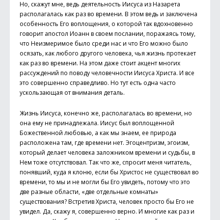
Но, скажут мне, ведь деятельность Иисуса из Назарета
располагалась как раз во времени. В этом ведь и заключена
особенность Его воплощения, о которой так вдохновенно
говорит апостол Иоанн в своем послании, поражаясь тому,
что Неизмеримое было среди нас и что Его можно было
осязать, как любого другого человека, чья жизнь протекает
как раз во времени. На этом даже стоит акцент многих
рассуждений по поводу человечности Иисуса Христа. И все
это совершенно справедливо. Но тут есть одна часто
ускользающая от внимания деталь.
Жизнь Иисуса, конечно же, располагалась во времени, но
она ему не принадлежала. Иисус был воплощенной
Божественной любовью, а как мы знаем, ее природа
расположена там, где времени нет. Эгоцентризм, эгоизм,
который делает человека заложником времени и судьбы, в
Нем тоже отсутствовал. Так что же, спросит меня читатель,
понявший, куда я клоню, если бы Христос не существовал во
времени, то мы и не могли бы Его увидеть, потому что это
две разные области, «две отдельные комнаты»
существования? Встретив Христа, человек просто бы Его не
увидел. Да, скажу я, совершенно верно. И многие как раз и