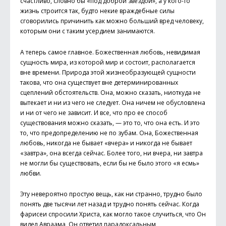
счастливо, словно бы «под доброй звездой», а у кого-то
жизнь строится так, будто некие враждебные силы
сговорились причинить как можно больший вред человеку,
которым они с таким усердием занимаются.
А теперь самое главное. Божественная любовь, невидимая
сущность мира, из которой мир и состоит, располагается
вне времени. Природа этой жизнеобразующей сущности
такова, что она существует вне детерминированных
сцеплений обстоятельств. Она, можно сказать, ниоткуда не
вытекает и ни из чего не следует. Она ничем не обусловлена
и ни от чего не зависит. И все, что про ее способ
существования можно сказать, — это то, что она есть. И это
то, что предопределению не по зубам. Она, Божественная
любовь, никогда не бывает «вчера» и никогда не бывает
«завтра», она всегда сейчас. Более того, ни вчера, ни завтра
не могли бы существовать, если бы не было этого «я есмь»
любви.
Эту невероятно простую вещь, как ни странно, трудно было
понять две тысячи лет назад и трудно понять сейчас. Когда
фарисеи спросили Христа, как могло такое случиться, что Он
видел Авраама, Он ответил парадоксальным