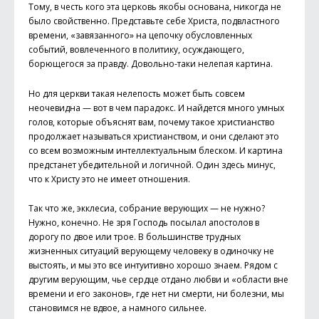
Тому, в честь кого эта церковь якобы основана, никогда не
было свойственно. Представьте себе Христа, подвластного
времени, «завязанного» на цепочку обусловленных
событий, вовлеченного в политику, осуждающего,
борющегося за правду. Довольно-таки нелепая картина.
Но для церкви такая нелепость может быть совсем
неочевидна — вот в чем парадокс. И найдется много умных
голов, которые объяснят вам, почему такое христианство
продолжает называться христианством, и они сделают это
со всем возможным интеллектуальным блеском. И картина
предстанет убедительной и логичной. Один здесь минус,
что к Христу это не имеет отношения.
Так что же, экклесиа, собрание верующих — не нужно?
Нужно, конечно. Не зря Господь посылал апостолов в
дорогу по двое или трое. В большинстве трудных
жизненных ситуаций верующему человеку в одиночку не
выстоять, и мы это все интуитивно хорошо знаем. Рядом с
другим верующим, чье сердце отдано любви и «области вне
времени и его законов», где нет ни смерти, ни болезни, мы
становимся не вдвое, а намного сильнее.