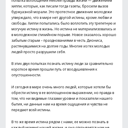
попытка воплощения некоей правды жизни — движением
хиппи, которые, как писали тогда газеты, бросили вызов
буржуазной морали. Это протестное движение молодежи
утверждало, что в мире нет другой истины, кроме любви и
свободы. Хиппи попытались было воплотить эту трепетную и
могучую истину в жизнь. Но истина не материализовалась и
в молодежном стихийном порыве. Новое оказалось хорошо
забытым старым – празднованиями в честь Диониса,
растянувшимися на долгие годы. Многие из тех молодых
людей просто разрушили себя.
В этих двух попытках познать истину люди за сравнительно
короткое время прошли путь от воодушевления к
опустошенности.
И сегодня в мире очень много людей, которые хотели бы
обрести истину в ее воплощенном выражении, но правда в
том, что ни видимые глазами уровни и показатели нашего
бытия, ни данные нам на время ощущения и чувства не
передают всей истины.
В то же время истина рядом с нами, ее можно познать в
каждый момент нашей жизни, и она открывается нам не