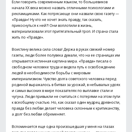
Если говорить современным языком, то большевиков
начала ХХ века можно назвать отличными психологами и
рекламщиками. Как потрясающе они назвали свою газету —
«Правда»! Ну кто не хочет знать правду, так сказать,
прикоснуться к ней?! Они воплотили в жизнь,
материализовали этот притягательный троп. И страна стала
жить по «Правде».
Воистину велика сила слова! Держа в руках свежий номер
газеты, люди более полувека думали, что на ее страницах им
открывается истинная картина мира. «Правда» писала о
свободном человеке труда и видела путь к освобождению
людей в необходимости борьбы с мировым
империализмом. Чувство долга советского человека перед
родиной выражалось в битвах за урожай, в небывалых удоях
и самых высоких в мире показателях по выплавке стали и
чугуна. Люди привыкли не считаться с потерями на этом пути
к всеобщему счастью. Но, как сказал один мудрец древности,
правда без любви делает человека склонным к критиканству,
а долг без любви обременяет.
Вспоминается еще одна произошедшая у меня на глазах