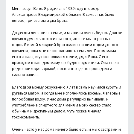
Меня зовут Женя. Я родился в 1989 году в городе
Александрове Владимирской области. В семье нас было
пятеро, три сестры и два брата.
До десяти лет я жил в семье, и мы жили очень бедно. Долгое
время я думал, что это из-за того, что все мы от разных
отцов. Я и мой младший брат жили с нашим отцом до того
времени, пока мне не исполнилось семь лет. Потом мама
его выгнала, и у нас появился отчим, дядя Вова. C его
приходом в наш дом маму как будто подменили. Она стала
редко приходить домой, постоянно где-то пропадала и
сильно запила.
Благодаря моему окружению я лет в семь научился курить и
ругаться матом, а когда мне исполнилось восемь, я впервые
попробовал водку. У нас дома регулярно выпивали, и
употребление спиртного для меня и моих сестер стало
обычным и доступным делом. Чуть позже я начал
токсикоманить.
Очень часто у нас дома нечего было есть, и мы с сестрами и