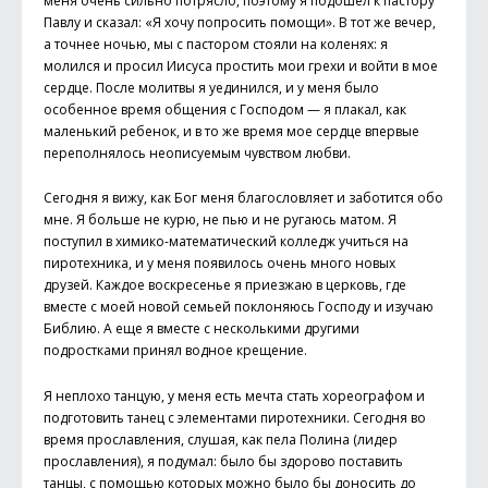
меня очень сильно потрясло, поэтому я подошел к пастору
Павлу и сказал: «Я хочу попросить помощи». В тот же вечер,
а точнее ночью, мы с пастором стояли на коленях: я
молился и просил Иисуса простить мои грехи и войти в мое
сердце. После молитвы я уединился, и у меня было
особенное время общения с Господом — я плакал, как
маленький ребенок, и в то же время мое сердце впервые
переполнялось неописуемым чувством любви.
Сегодня я вижу, как Бог меня благословляет и заботится обо
мне. Я больше не курю, не пью и не ругаюсь матом. Я
поступил в химико-математический колледж учиться на
пиротехника, и у меня появилось очень много новых
друзей. Каждое воскресенье я приезжаю в церковь, где
вместе с моей новой семьей поклоняюсь Господу и изучаю
Библию. А еще я вместе с несколькими другими
подростками принял водное крещение.
Я неплохо танцую, у меня есть мечта стать хореографом и
подготовить танец с элементами пиротехники. Сегодня во
время прославления, слушая, как пела Полина (лидер
прославления), я подумал: было бы здорово поставить
танцы, с помощью которых можно было бы доносить до