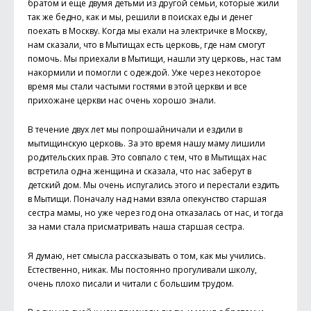
братом и еще двумя детьми из другой семьи, которые жили
так же бедно, как и мы, решили в поисках еды и денег
поехать в Москву. Когда мы ехали на электричке в Москву,
нам сказали, что в Мытищах есть церковь, где нам смогут
помочь. Мы приехали в Мытищи, нашли эту церковь, нас там
накормили и помогли с одеждой. Уже через некоторое
время мы стали частыми гостями в этой церкви и все
прихожане церкви нас очень хорошо знали.
В течение двух лет мы попрошайничали и ездили в
мытищинскую церковь. За это время нашу маму лишили
родительских прав. Это совпало с тем, что в Мытищах нас
встретила одна женщина и сказала, что нас заберут в
детский дом. Мы очень испугались этого и перестали ездить
в Мытищи. Поначалу над нами взяла опекунство старшая
сестра мамы, но уже через год она отказалась от нас, и тогда
за нами стала присматривать наша старшая сестра.
Я думаю, нет смысла рассказывать о том, как мы учились.
Естественно, никак. Мы постоянно прогуливали школу,
очень плохо писали и читали с большим трудом.