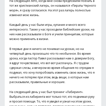
На следующее лето, когда мне снова предложили поехать в
тот же христианский лагерь, он назывался «Пираты Черного
моря», я сразу согласился. На этот раз лагерь полностью
изменил мою жизнь.
Каждый день у нас были игры, купание и много всего
интересного. Также у нас проходили библейские уроки, на
них нам рассказывали о Боге и учили принципам, которые
можно применить в жизни.
В первые дни я ничего не понимал на уроках, но на
четвертый день произошло что-то необычное. Во время
урока, когда пастор Павел рассказывал нам о доверии Богу,
я вдруг почувствовал, что вот-вот расплачусь. Я с трудом
сдержал слезы, а вечером во время общения по отрядам я
подумал, что хочу попробовать изменить свою жизнь, что я
ничего не потеряю при этом, ведь вещи, о которых нам
рассказывали, правильные и хорошие.
На следующий день у нас был тренинг «Лабиринт».
Выбраться из лабиринта мог только тот, кто поднимал руку
и просил помощи. То, что я увидел и узнал на этом уроке,