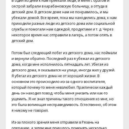
В один из дней к нам приехали люди, и меня с братом и
сестрой забрали в карабановскую больницу, а оттуда в
детский дом. В детском доме нам не понравилось, и мы
убежали домой. Все время, пока мы находились дома, к нам
приходили разные люди из детского дома или социальной
службы и помогали нам одеждой, продуктами и т. д. Через
некоторое время нас отправили в лагерь, а потом опять в
детский дом.
Потом был следующий побег из детского дома, нас поймали
и вернули обратно. Последний раз я убежал из детского
дома, когда мне исполнилось пятнадцать лет. Убегая из
детского дома, я оказывался на улице, иногда жил у друзей.
Я убегал из детского дома не от хорошей жизни. В
основном это происходило из-за одного воспитателя,
который почему-то меня невзлюбил. Практически каждый
день он находил повод, чтобы меня унизить или как-то
ущемить. Я не знал причины такого отношения ко мне, но
это была вопиющая несправедливость. Естественно, об этом
я никому не говорил.
Из-за плохого зрения меня отправили в Рязань на
операцию, а затем мне пришлось поменять несколько