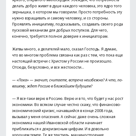
делать добро живет в душе каждого человека, это ядро того
зернышка, о котором мы говорили. Просто потребность эту
нужно взращивать и самому человеку, и со стороны.
Проявлять инициативу, подсказывать, создавать своего рода
пусковой механизм для добрых поступков. Для чего,
конечно, требуется полное доверие к инициаторам.
Жатвы много, а делателей мало, сказал Господь. Я думаю,
что во многом проблема связана как раз с тем, что пока еще
настоящей встречи с Христом у России не произошло.
Отсюда, безусловно, и все жестокости…
— «Пока» — значит, считаете, встреча неизбежна? А что, по-
вашему, ждет Россию в ближайшем будущем?
— Я все-таки верю в Россию. Верю и в то, что будет у нас рост
экономики. Во всяком случае честно скажу, что финансово-
экономический кризис, начавшийся в конце 2008 года,
вызывал у меня опасения. А сейчас даже очень сложная
экономика нашей Ивановской области начинает
приближаться к докризисным цифрам. И в довольно
хорошем темпе. Те же текстиль, машиностроение,