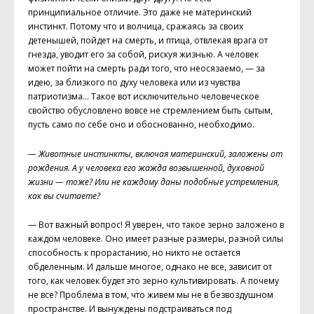
принципиальное отличие. Это даже не материнский
инстинкт. Потому что и волчица, сражаясь за своих
детенышей, пойдет на смерть, и птица, отвлекая врага от
гнезда, уводит его за собой, рискуя жизнью. А человек
может пойти на смерть ради того, что неосязаемо, — за
идею, за близкого по духу человека или из чувства
патриотизма… Такое вот исключительно человеческое
свойство обусловлено вовсе не стремлением быть сытым,
пусть само по себе оно и обоснованно, необходимо.
— Животные инстинкты, включая материнский, заложены от
рождения. А у человека его жажда возвышенной, духовной
жизни — тоже? Или не каждому даны подобные устремления,
как вы считаете?
— Вот важный вопрос! Я уверен, что такое зерно заложено в
каждом человеке. Оно имеет разные размеры, разной силы
способность к прорастанию, но никто не остается
обделенным. И дальше многое, однако не все, зависит от
того, как человек будет это зерно культивировать. А почему
не все? Проблема в том, что живем мы не в безвоздушном
пространстве. И вынуждены подстраиваться под