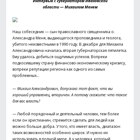
Интервью с губернатором Ивановской
области — Михаилом Менем
Наш собеседник — сын православного священника о.
Александра Меня, выдающегося проповедника и теолога,
убитого неизвестными в 1990 году. В декабре для Михаила
Александровича началась вторая губернаторская пятилетка.
Ему удалось добиться ощутимых успехов. Вопреки
подкосившему страну финансово-экономическому кризису,
вопреки репутации региона как одного из самых
проблемных…
— Михаил Александрович, допускаю: тот факт, что вы
хороший управленец, вторичен. А потому скажите: что такое
для вас власть?
— Любой порядочный и деятельный человек, тем более
если он христианин, стремится сделать для людей как
можно больше добра. У того, кто имеет власть, диапазон
таких возможностей особенно широк. И нужно их
использовать в полной мере. А у человека, который