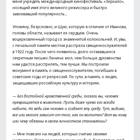
меня учредить международный кинофестиваль «Зеркало»,
носящий имя этого великого режиссера и быстро
завоевавший популярность…
Упомяну, безусловно, и Шую, которую в отличие от Иванова,
головы области, называют ее сердцем. Очень
воцерковленный город со знаменитой колокольней. И, увы,
с печальной памяти местом расстрела священнослужителей
в 1922 году. После чего появилось долго остававшееся
секретным письмо Ленина: мол, чем больше духовенства
нам удастся расстрелять, тем лучше. Мы построили
монумент в память о священнослужителях, погибших в
советские годы от репрессий. По сути, в память о людях,
защищавших российскую культуру и историю.
— Без достойной нравственной среды, сказали вы, человек
превращается в животное. Пусть даже чрево его всегда
набито. Но ведь сам человек и создает эту среду. Тут, видимо,
все или многое зависит от того, как он воспитан? Вот вы кому
или чему обязаны в своем личностном становлении?
— Мне повезло на людей, которых считаю своими