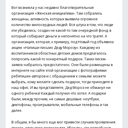
Вот возникла у нас недавно благотворительная
организация «Женская инициатива». Там собрались
женщины, активность которых выявила огромное
количество милосердных людей. Вся штука в том, что люди
эти убедились: создан не какой-то там очередной фонд, в
который собирают деньги и непонятно на что тратят. А
организация, которая, к примеру, под Новый год объявила
акцию «Напиши письмо Деду Морозу». Каждому из
воспитанников областных детских домов предлагалось
попросить какой-то конкретный подарок. Таких писем-
заявок набралось предостаточно. Они были размещены в
интернете на сайте этой организации с фотографиями
ребятишек-авторов и с обращением к семьям: можете
выбрать, кому желаете сделать подарок, тогда приходите в
наш офис. И вы представляете, Дед Мороз не обманул ни
одного ребенка! Каждый получил что хотел. А подарки
были, между прочим, не самые дешевые: ноутбуки,
диктофоны, проигрыватели, мобильные телефоны и так
далее.
В общем, я бы много еще мог привести случаев проявления
яркого, открытого милосердия. Убежден, что потребность