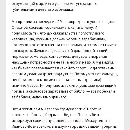
окружающий мир. А его условия могут оказаться
губительными для этого зернышка.
Мы прошли за последние 20 лет определенную эволюцию.
От одной системы, социализма, к капитализму. И
получилось так, что дух стяжательства поглотил всего
человека. Да, мужчина должен хорошо зарабатывать,
потому что он ответствен за свою семью, и в этом нет ничего
постыдного. Желание сделать свой дом полной чашей —
нормально. Но ведь, согласитесь, для удовлетворения
насущных потребностей не так много и надо. А мы видим,
как бизнес превращается в какой-то спорт. Люди охвачены
азартом делания денег ради денег. Потому что нет культуры,
нет (притом что многие носят нательные крестики)
истинной веры. И получилось так, что, услышав дразнящий
призыв: а сейчас все зарабатывают бабло! — все побежали
за баблом, непонятно для чего.
Вот и пожинаем мы теперь эту идеологию. Богатые
становятся богаче, бедные — беднее. То есть бизнес
игнорирует социальную ответственность. Между тем и в
Иваново-Вознесенске, и в других городах бывшей губернии