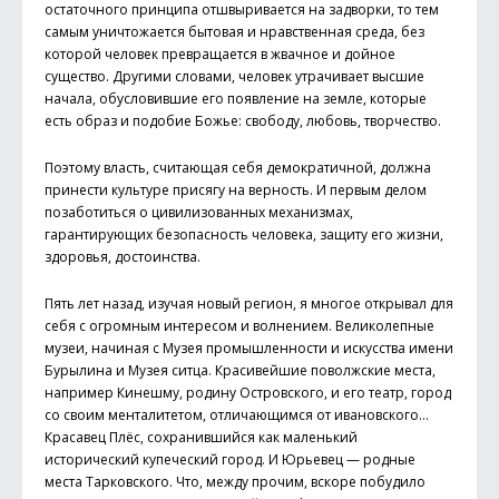
остаточного принципа отшвыривается на задворки, то тем
самым уничтожается бытовая и нравственная среда, без
которой человек превращается в жвачное и дойное
существо. Другими словами, человек утрачивает высшие
начала, обусловившие его появление на земле, которые
есть образ и подобие Божье: свободу, любовь, творчество.
Поэтому власть, считающая себя демократичной, должна
принести культуре присягу на верность. И первым делом
позаботиться о цивилизованных механизмах,
гарантирующих безопасность человека, защиту его жизни,
здоровья, достоинства.
Пять лет назад, изучая новый регион, я многое открывал для
себя с огромным интересом и волнением. Великолепные
музеи, начиная с Музея промышленности и искусства имени
Бурылина и Музея ситца. Красивейшие поволжские места,
например Кинешму, родину Островского, и его театр, город
со своим менталитетом, отличающимся от ивановского…
Красавец Плёс, сохранившийся как маленький
исторический купеческий город. И Юрьевец — родные
места Тарковского. Что, между прочим, вскоре побудило