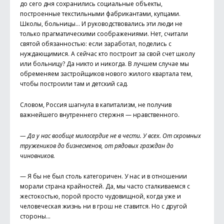
до сего дня сохранились социальные объекты,
построенные текстильными фабрикантами, купцами.
Школы, больницы… И руководствовались эти люди не
только прагматическими соображениями. Нет, считали
святой обязанностью: если заработал, поделись с
нуждающимися. А сейчас кто построит за свой счет школу
или больницу? Да никто и никогда. В лучшем случае мы
обременяем застройщиков нового жилого квартала тем,
чтобы построили там и детский сад.
Словом, Россия шагнула в капитализм, не получив
важнейшего внутреннего стержня — нравственного.
— Да у нас вообще милосердие не в чести. У всех. От скромных
тружеников до бизнесменов, от рядовых граждан до
чиновников.
— Я бы не был столь категоричен. У нас и в отношении
морали страна крайностей. Да, мы часто сталкиваемся с
жестокостью, порой просто чудовищной, когда уже и
человеческая жизнь ни в грош не ставится. Но с другой
стороны…