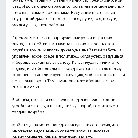
учителями. Первым и главным из них был, безусловно, мой
отец. Я до сего дня стараюсь сопоставлять все свои действия
с его взглядами и принципами. Веду с ним постоянный
внутренний диалог. Что же касается других, то я, по сути,
учился у всех, с кем работал.
Стремился извлекать определенные уроки из разных
эпизодов своей жизни. Начиная с таких непростых, как
служба в армии. И вплоть до сегодняшней моей работы. В
управленческой среде, в политике… Когда успех, радуешься
и берешь сделанное за основу. Когда неудача, или кто-то
подвел, или обстоятельства складываются не в твою пользу,
хорошенько анализируешь ситуацию, чтобы исправить ее и
не наломать дров. Тем самым опять же обогащая свои
знания и опыт…
В общем, так оно и есть: человека делает человеком не
утробная сытость, а насыщение культурой, воспитание в
традициях добра.
Мой отец в своих проповедях, выступлениях говорил, что
множество видов земных существ, включая человека,
физиологически близки друг другу. Но есть