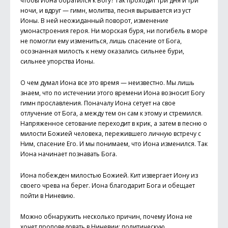
чтобы Иона обратился к Богу? Так проходит три дня и три
ночи, и вдруг — гимн, молитва, песня вырывается из уст
Ионы. В ней неожиданный поворот, изменение
умонастроения героя. Ни морская буря, ни погибель в море
не помогли ему измениться, лишь спасение от Бога,
осознанная милость к нему оказались сильнее бури,
сильнее упорства Ионы.
О чем думал Иона все это время — неизвестно. Мы лишь
знаем, что по истечении этого времени Иона возносит Богу
гимн прославления. Поначалу Иона сетует на свое
отлучение от Бога, а между тем он сам к этому и стремился.
Напряженное сетование переходит в крик, а затем в песню о
милости Божией человека, пережившего личную встречу с
Ним, спасение Его. И мы понимаем, что Иона изменился. Так
Иона начинает познавать Бога.
Иона побежден милостью Божией. Кит извергает Иону из
своего чрева на берег. Иона благодарит Бога и обещает
пойти в Ниневию.
Можно обнаружить несколько причин, почему Иона не
хочет проповедовать в Ниневии: политическую,