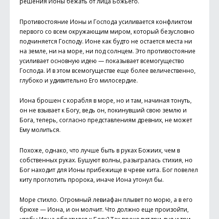
решения Ионы бежать от лица Божьего.
Противостояние Ионы и Господа усиливается конфликтом
первого со всем окружающим миром, который безусловно
подчиняется Господу. Ионе как будто не остается места ни
на земле, ни на море, ни под солнцем. Это противостояние
усиливает основную идею — показывает всемогущество
Господа. И в этом всемогуществе еще более величественно,
глубоко и удивительно Его милосердие.
Иона брошен с корабля в море, но и там, начиная тонуть,
он не взывает к Богу, ведь он, покинувший свою землю и
Бога, теперь, согласно представлениям древних, не может
Ему молиться.
Похоже, однако, что лучше быть в руках Божиих, чем в
собственных руках. Бушуют волны, разыгралась стихия, но
Бог находит для Ионы прибежище в чреве кита. Бог повелел
киту проглотить пророка, иначе Иона утонул бы.
Море стихло. Огромный левиафан плывет по морю, а в его
брюхе — Иона, и он молчит. Что должно еще произойти,