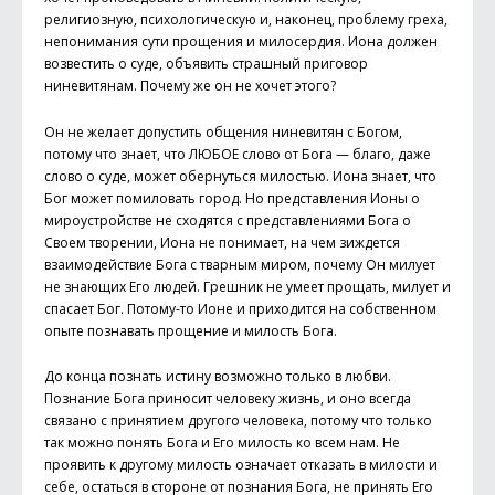
религиозную, психологическую и, наконец, проблему греха,
непонимания сути прощения и милосердия. Иона должен
возвестить о суде, объявить страшный приговор
ниневитянам. Почему же он не хочет этого?
Он не желает допустить общения ниневитян с Богом,
потому что знает, что ЛЮБОЕ слово от Бога — благо, даже
слово о суде, может обернуться милостью. Иона знает, что
Бог может помиловать город. Но представления Ионы о
мироустройстве не сходятся с представлениями Бога о
Своем творении, Иона не понимает, на чем зиждется
взаимодействие Бога с тварным миром, почему Он милует
не знающих Его людей. Грешник не умеет прощать, милует и
спасает Бог. Потому-то Ионе и приходится на собственном
опыте познавать прощение и милость Бога.
До конца познать истину возможно только в любви.
Познание Бога приносит человеку жизнь, и оно всегда
связано с принятием другого человека, потому что только
так можно понять Бога и Его милость ко всем нам. Не
проявить к другому милость означает отказать в милости и
себе, остаться в стороне от познания Бога, не принять Его