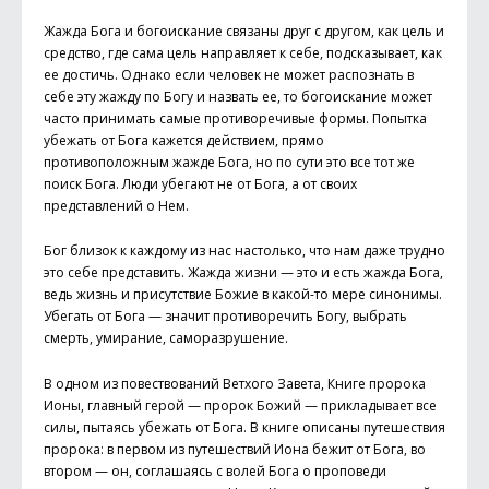
Жажда Бога и богоискание связаны друг с другом, как цель и
средство, где сама цель направляет к себе, подсказывает, как
ее достичь. Однако если человек не может распознать в
себе эту жажду по Богу и назвать ее, то богоискание может
часто принимать самые противоречивые формы. Попытка
убежать от Бога кажется действием, прямо
противоположным жажде Бога, но по сути это все тот же
поиск Бога. Люди убегают не от Бога, а от своих
представлений о Нем.
Бог близок к каждому из нас настолько, что нам даже трудно
это себе представить. Жажда жизни — это и есть жажда Бога,
ведь жизнь и присутствие Божие в какой-то мере синонимы.
Убегать от Бога — значит противоречить Богу, выбрать
смерть, умирание, саморазрушение.
В одном из повествований Ветхого Завета, Книге пророка
Ионы, главный герой — пророк Божий — прикладывает все
силы, пытаясь убежать от Бога. В книге описаны путешествия
пророка: в первом из путешествий Иона бежит от Бога, во
втором — он, соглашаясь с волей Бога о проповеди