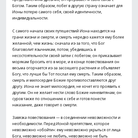
Богом. Таким образом, побег в другую страну означает для
Ионы потерю самого себя, своей идентичности,
индивидуальности.
С самого начала своих путешествий Иона находится на
грани жизни и смерти, и смерть нередко кажется ему более
желанной, чем жизнь: сначала из-за того, что Бог
благоволит язычникам, потом, убедившись в
несостоятельности своей затеи с побегом, он приказывает
морякам бросить его в море, и в конце повествования он
весьма огорчается из-за засохшего растения и объявляет
Богу, что лучше бы Тот послал ему смерть. Таким образом,
смерть и милосердие Божие противопоставляются друг
другу. Иона не знает милосердия, не хочет его проявить к
другим. Он не желает нести слово Божие ниневитянам, он
суров также по отношению к себе и готов понести
наказание, даже говорит о смерти.
Завязка повествования — в соединении невозможности и
необходимости. Перед Ионой препятствие, которое
невозможно «обойти»: ему невозможно укрыться от лица
Бога, невозможно не любить, невозможно не быть