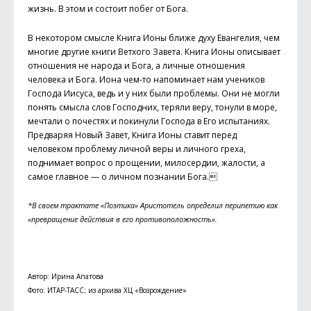
жизнь. В этом и состоит побег от Бога.
В некотором смысле Книга Ионы ближе духу Евангелия, чем
многие другие книги Ветхого Завета. Книга Ионы описывает
отношения не народа и Бога, а личные отношения
человека и Бога. Иона чем-то напоминает нам учеников
Господа Иисуса, ведь и у них были проблемы. Они не могли
понять смысла слов Господних, теряли веру, тонули в море,
мечтали о почестях и покинули Господа в Его испытаниях.
Предваряя Новый Завет, Книга Ионы ставит перед
человеком проблему личной веры и личного греха,
поднимает вопрос о прощении, милосердии, жалости, а
самое главное — о личном познании Бога.
*В своем трактате «Поэтика» Аристотель определил перипетию как
«превращение действия в его противоположность».
Автор: Ирина Апатова
Фото: ИТАР-ТАСС; из архива ХЦ «Возрождение»