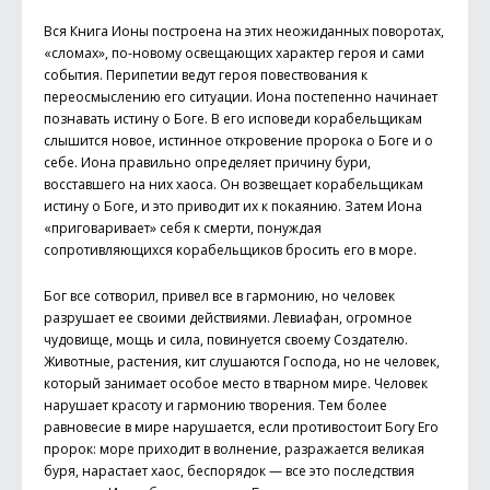
Вся Книга Ионы построена на этих неожиданных поворотах,
«сломах», по-новому освещающих характер героя и сами
события. Перипетии ведут героя повествования к
переосмыслению его ситуации. Иона постепенно начинает
познавать истину о Боге. В его исповеди корабельщикам
слышится новое, истинное откровение пророка о Боге и о
себе. Иона правильно определяет причину бури,
восставшего на них хаоса. Он возвещает корабельщикам
истину о Боге, и это приводит их к покаянию. Затем Иона
«приговаривает» себя к смерти, понуждая
сопротивляющихся корабельщиков бросить его в море.
Бог все сотворил, привел все в гармонию, но человек
разрушает ее своими действиями. Левиафан, огромное
чудовище, мощь и сила, повинуется своему Создателю.
Животные, растения, кит слушаются Господа, но не человек,
который занимает особое место в тварном мире. Человек
нарушает красоту и гармонию творения. Тем более
равновесие в мире нарушается, если противостоит Богу Его
пророк: море приходит в волнение, разражается великая
буря, нарастает хаос, беспорядок — все это последствия