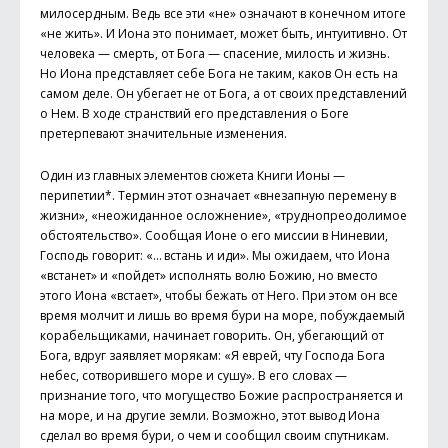
милосердным. Ведь все эти «не» означают в конечном итоге
«не жить». И Иона это понимает, может быть, интуитивно. От
человека — смерть, от Бога — спасение, милость и жизнь.
Но Иона представляет себе Бога не таким, каков Он есть на
самом деле. Он убегает не от Бога, а от своих представлений
о Нем. В ходе странствий его представления о Боге
претерпевают значительные изменения.
Один из главных элементов сюжета Книги Ионы —
перипетии*. Термин этот означает «внезапную перемену в
жизни», «неожиданное осложнение», «труднопреодолимое
обстоятельство». Сообщая Ионе о его миссии в Ниневии,
Господь говорит: «… встань и иди». Мы ожидаем, что Иона
«встанет» и «пойдет» исполнять волю Божию, но вместо
этого Иона «встает», чтобы бежать от Него. При этом он все
время молчит и лишь во время бури на море, побуждаемый
корабельщиками, начинает говорить. Он, убегающий от
Бога, вдруг заявляет морякам: «Я еврей, чту Господа Бога
небес, сотворившего море и сушу». В его словах —
признание того, что могущество Божие распространяется и
на море, и на другие земли. Возможно, этот вывод Иона
сделал во время бури, о чем и сообщил своим спутникам.