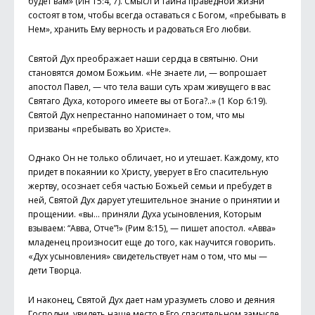
будет вам» (Ин 15:4, 7). Смысл и тайна праведной жизни
состоят в том, чтобы всегда оставаться с Богом, «пребывать в
Нем», хранить Ему верность и радоваться Его любви.
Святой Дух преображает наши сердца в святыню. Они
становятся домом Божьим. «Не знаете ли, — вопрошает
апостол Павел, — что тела ваши суть храм живущего в вас
Святаго Духа, которого имеете вы от Бога?..» (1 Кор 6:19).
Святой Дух непрестанно напоминает о том, что мы
призваны «пребывать во Христе».
Однако Он не только обличает, но и утешает. Каждому, кто
придет в покаянии ко Христу, уверует в Его спасительную
жертву, осознает себя частью Божьей семьи и пребудет в
ней, Святой Дух дарует утешительное знание о принятии и
прощении. «вы… приняли Духа усыновления, Которым
взываем: “Авва, Отче”!» (Рим 8:15), — пишет апостол. «Авва»
младенец произносит еще до того, как научится говорить.
«Дух усыновления» свидетельствует нам о том, что мы —
дети Творца.
И наконец, Святой Дух дает нам уразуметь слово и деяния
Господни, увидеть наше место в Его спасительном замысле.