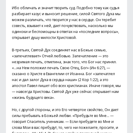
Ибо обличать и значит творить суд. Подобно тому как судья
разбирает казус и выносит решение, силой Святого Духа мы
можем различать, что творится у нас в сердце. Он теребит
совесть, взывает к ней, дает почувствовать, насколько мы
одиноки и беспомощны в ответах на «последние вопросы»,
открывает душу милости Христовой.
В-третьих, Святой Дух соединяет нас в Божью семью,
«запечатлевает» Отчей любовью. Запечатление — это
незримая печать, отметина, знак того, что Бог нас принял.
«...на Нем положил печать Свою Отец, Бог» (Ин 6:27), —
сказано о Христе в Евангелии от Иоанна. Бог «запечатлел
нас и дал залог Духа в сердца наши» (2 Кор 1:22), а это
апостол Павел пишет обо всех христианах. Иначе говоря, мы
— навсегда Христовы. Святой Дух уже сейчас открывает нам
«жизнь будущего века».
Но, с другой стороны, и это Его четвертое свойство, Он дает
силы пребывать в Божьей любви. «Пребудьте во Мне... —
говорит Спаситель ученикам. — Если пребудете во Мне и
слова Мои в вас пребудут, то, чего ни пожелаете, просите, и