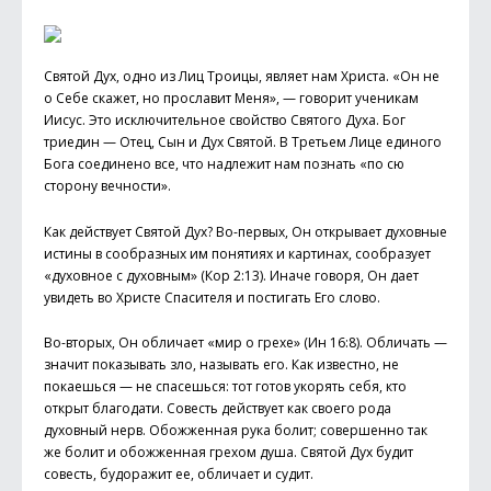
Cвятой Дух, одно из Лиц Троицы, являет нам Христа. «Он не
о Себе скажет, но прославит Меня», — говорит ученикам
Иисус. Это исключительное свойство Святого Духа. Бог
триедин — Отец, Сын и Дух Святой. В Третьем Лице единого
Бога соединено все, что надлежит нам познать «по сю
сторону вечности».
Как действует Святой Дух? Во-первых, Он открывает духовные
истины в сообразных им понятиях и картинах, сообразует
«духовное с духовным» (Кор 2:13). Иначе говоря, Он дает
увидеть во Христе Спасителя и постигать Его слово.
Во-вторых, Он обличает «мир о грехе» (Ин 16:8). Обличать —
значит показывать зло, называть его. Как известно, не
покаешься — не спасешься: тот готов укорять себя, кто
открыт благодати. Совесть действует как своего рода
духовный нерв. Обожженная рука болит; совершенно так
же болит и обожженная грехом душа. Святой Дух будит
совесть, будоражит ее, обличает и судит.