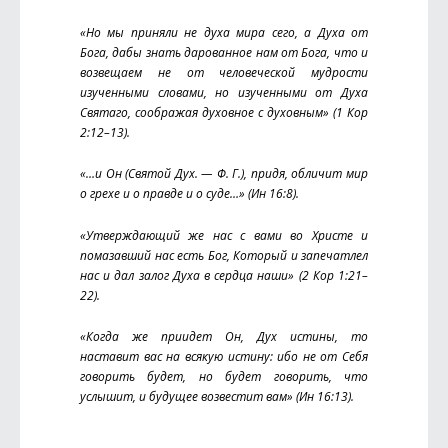
«Но мы приняли не духа мира сего, а Духа от
Бога, дабы знать дарованное нам от Бога, что и
возвещаем не от человеческой мудрости
изученными словами, но изученными от Духа
Святаго, соображая духовное с духовным» (1 Кор
2:12–13).
«…и Он (Святой Дух. — Ф. Г.), придя, обличит мир
о грехе и о правде и о суде…» (Ин 16:8).
«Утверждающий же нас с вами во Христе и
помазавший нас есть Бог, Который и запечатлел
нас и дал залог Духа в сердца наши» (2 Кор 1:21–
22).
«Когда же приидет Он, Дух истины, то
наставит вас на всякую истину: ибо не от Себя
говорить будет, но будет говорить, что
услышит, и будущее возвестит вам» (Ин 16:13).