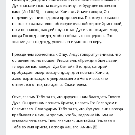
Дух «наставит вас на всякую истину... и будущее возвестит
вам» (Ин 16:13), — говорит Христос. Иначе говоря, Он
наделяет учеников даром пророчества. Поэтому так важно
не только размышлять об искупительной жертве Христовой,
но и познавать, как действует в нас Дух и что ожидает мир,
когда Господь придет, чтобы собрать свою церковь. Это
знание дает надежду, укрепляет и умножает веру.
Прежде чем вознестись к Отцу, Иисус говорит ученикам, что
оставляет их, но пошлет Утешителя: «Прежде я был с вами,
теперь же вас поведет Дух Святой». Это дар, который
пробуждает омертвевшую душу, дает познать Христа,
животворит каждого уверовавшего в Него и вовек не
отнимется от тех, кто идет за Спасителем.
Отче, славим Тебя за то, что даруешь нам благодать Твоего
Духа. Он дает нам познать Христа, назвать Его Господом и
Спасителем. Благодарим Тебя за то, что Дух утешения всегда
пребывает с нами, и просим, чтобы, ведомые Им, мы не
уставали познавать Твои спасительные тайны. Взываем к
Тебе во имя Христа, Господа нашего. Аминь.