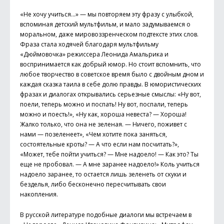
«Не хочу учиться…» — мы повторяем эту фразу с улыбкой,
вспоминая детский мультфильм, и мало задумываемся о
моральном, даже мировоззренческом подтексте этих слов.
Фраза стала ходячей благодаря мультфильму
«Дюймовочка» режиссера Леонида Амальрика и
воспринимается как добрый юмор. Но стоит вспомнить, что
любое творчество в советское время было с двойным дном и
каждая сказка таила в себе долю правды. В юмористических
фразах и диалогах открывались серьезные смыслы: «Ну вот,
поели, теперь можно и поспать! Ну вот, поспали, теперь
можно и поесть!», «Ну как, хороша невеста? — Хороша!
Жалко только, что она не зеленая. — Ничего, поживет с
нами — позеленеет», «Чем хотите пока заняться,
состоятельные кроты? — А что если нам посчитать?»,
«Может, тебе пойти учиться? — Мне надоело! — Как это? Ты
еще не пробовал. — А мне заранее надоело!» Коль учиться
надоело заранее, то остается лишь зеленеть от скуки и
безделья, либо бесконечно пересчитывать свои
накопления.
В русской литературе подобные диалоги мы встречаем в