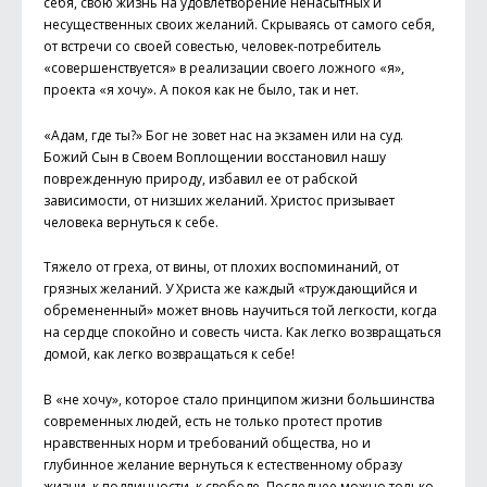
себя, свою жизнь на удовлетворение ненасытных и
несущественных своих желаний. Скрываясь от самого себя,
от встречи со своей совестью, человек-потребитель
«совершенствуется» в реализации своего ложного «я»,
проекта «я хочу». А покоя как не было, так и нет.
«Адам, где ты?» Бог не зовет нас на экзамен или на суд.
Божий Сын в Своем Воплощении восстановил нашу
поврежденную природу, избавил ее от рабской
зависимости, от низших желаний. Христос призывает
человека вернуться к себе.
Тяжело от греха, от вины, от плохих воспоминаний, от
грязных желаний. У Христа же каждый «труждающийся и
обремененный» может вновь научиться той легкости, когда
на сердце спокойно и совесть чиста. Как легко возвращаться
домой, как легко возвращаться к себе!
В «не хочу», которое стало принципом жизни большинства
современных людей, есть не только протест против
нравственных норм и требований общества, но и
глубинное желание вернуться к естественному образу
жизни, к подлинности, к свободе. Последнее можно только