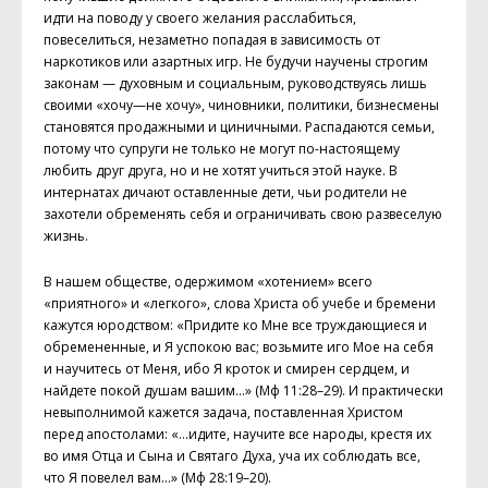
идти на поводу у своего желания расслабиться,
повеселиться, незаметно попадая в зависимость от
наркотиков или азартных игр. Не будучи научены строгим
законам — духовным и социальным, руководствуясь лишь
своими «хочу—не хочу», чиновники, политики, бизнесмены
становятся продажными и циничными. Распадаются семьи,
потому что супруги не только не могут по-настоящему
любить друг друга, но и не хотят учиться этой науке. В
интернатах дичают оставленные дети, чьи родители не
захотели обременять себя и ограничивать свою развеселую
жизнь.
В нашем обществе, одержимом «хотением» всего
«приятного» и «легкого», слова Христа об учебе и бремени
кажутся юродством: «Придите ко Мне все труждающиеся и
обремененные, и Я успокою вас; возьмите иго Мое на себя
и научитесь от Меня, ибо Я кроток и смирен сердцем, и
найдете покой душам вашим…» (Мф 11:28–29). И практически
невыполнимой кажется задача, поставленная Христом
перед апостолами: «…идите, научите все народы, крестя их
во имя Отца и Сына и Святаго Духа, уча их соблюдать все,
что Я повелел вам…» (Мф 28:19–20).