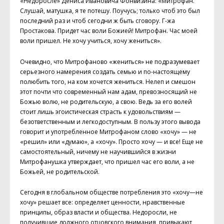
«Недоросле» Дениса Ивановича Фонвизина: «Митрофан.
Слушай, матушка, я те потешу. Поучусь; только чтоб это был
последний раз и чтоб сегодни ж быть сговору. Г-жа
Простакова. Придет час воли Божией! Митрофан. Час моей
воли пришел. Не хочу учиться, хочу жениться».
Очевидно, что Митрофаново «жениться» не подразумевает
серьезного намерения создать семью и по-настоящему
полюбить того, на ком хочется жениться. Нелеп и смешон
этот почти что современный нам адам, превозносящий не
Божью волю, не родительскую, а свою. Ведь за его волей
стоит лишь эгоистическая страсть к удовольствиям —
безответственным и легкодоступным. В пользу этого вывода
говорит и употребленное Митрофаном слово «хочу» — не
«решил» или «думаю», а «хочу». Просто хочу — и все! Еще не
самостоятельный, ничему не научившийся в жизни
Митрофанушка утверждает, что пришел час его воли, а не
Божьей, не родительской.
Сегодня в глобальном обществе потребления это «хочу—не
хочу» решает все: определяет ценности, нравственные
принципы, образ власти и общества. Недоросли, не
получившие должного отцовского внимания, привыкают