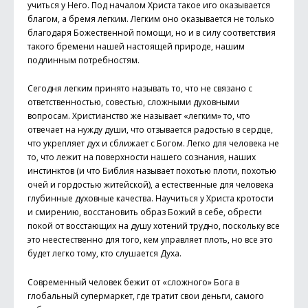
учиться у Него. Под началом Христа такое иго оказывается
благом, а бремя легким. Легким оно оказывается не только
благодаря Божественной помощи, но и в силу соответствия
такого бремени нашей настоящей природе, нашим
подлинным потребностям.
Сегодня легким принято называть то, что не связано с
ответственностью, совестью, сложными духовными
вопросам. Христианство же называет «легким» то, что
отвечает на нужду души, что отзывается радостью в сердце,
что укрепляет дух и сближает с Богом. Легко для человека не
то, что лежит на поверхности нашего сознания, наших
инстинктов (и что Библия называет похотью плоти, похотью
очей и гордостью житейской), а естественные для человека
глубинные духовные качества. Научиться у Христа кротости
и смирению, восстановить образ Божий в себе, обрести
покой от восстающих на душу хотений трудно, поскольку все
это неестественно для того, кем управляет плоть, но все это
будет легко тому, кто слушается Духа.
Современный человек бежит от «сложного» Бога в
глобальный супермаркет, где тратит свои деньги, самого