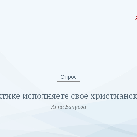
Опрос
ктике исполняете свое христианс
Анна Вапрова