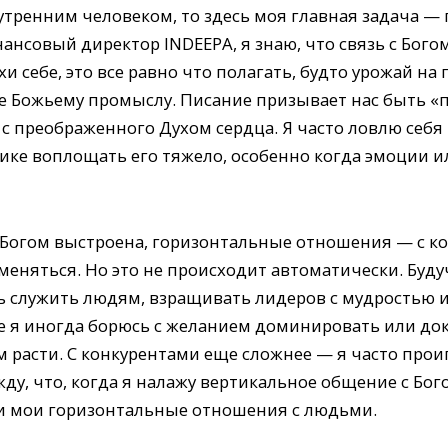
нутренним человеком, то здесь моя главная задача 
нансовый директор INDEEPA, я знаю, что связь с Богом
 себе, это все равно что полагать, будто урожай на 
не Божьему промыслу. Писание призывает нас быть 
ся с преображенного Духом сердца. Я часто ловлю себ
ике воплощать его тяжело, особенно когда эмоции и
с Богом выстроена, горизонтальные отношения — с к
еняться. Но это не происходит автоматически. Буд
ь служить людям, взращивать лидеров с мудростью и
е я иногда борюсь с желанием доминировать или док
м расти. С конкурентами еще сложнее — я часто прои
 жду, что, когда я налажу вертикальное общение с Бог
 и мои горизонтальные отношения с людьми.