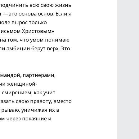
— подчинить всю свою жизнь
 — это основа основ. Если я
поле вырос только
«письмом Христовым»
я на том, что умом понимаю
ли амбиции берут верх. Это
омандой, партнерами,
учи женщиной-
 смирением, как учит
азать свою правоту, вместо
грываю, уничижая их в
ом через покаяние и