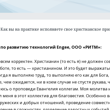
Как вы на практике исполняете свое христианское пр
 по развитию технологий Engee, ООО «РИТМ»:
овсем корректен. Христианин (то есть я) не должен с
боте, то есть — христианином. И это будет выражать
гда я выполняю труд, то выполняю его как для Бога,
 чем ожидается, ни в коем случае не спустя рукава, 
люсь о проповеди Евангелия коллегам. Моя молитва 
л меня в этот коллектив для благовестия. Особенно
дружеских и добрых отношений, проведение совместн
дрение в сложностях, разделение радостных событий.