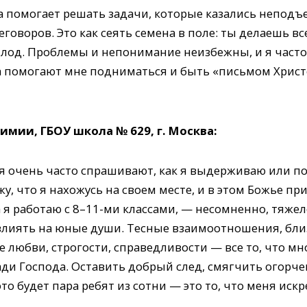
тва помогает решать задачи, которые казались непо
оворов. Это как сеять семена в поле: ты делаешь все,
плод. Проблемы и непонимание неизбежны, и я часто
 помогают мне подниматься и быть «письмом Христ
имии, ГБОУ школа № 629, г. Москва:
я очень часто спрашивают, как я выдерживаю или по
у, что я нахожусь на своем месте, и в этом Божье пр
 я работаю с 8–11-ми классами, — несомненно, тяжело
лиять на юные души. Тесные взаимоотношения, бли
 любви, строгости, справедливости — все то, что мн
ради Господа. Оставить добрый след, смягчить огорч
то будет пара ребят из сотни — это то, что меня ис