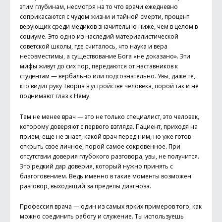
этим глубинам, несмотря на то что врачи ежедневно
соприкасаются с чудом жизни и тайной смерти, процент
верующих среди медиков значительно ниже, чем в целом в
социуме. Это одно из наследий материалистической
советской школы, где считалось, что наука и вера
несовместимы, а существование Бога «не доказано». Эти
мифы живут до сих пор, передаются от наставников к
студентам — вербально или подсознательно. Увы, даже те,
кто видит руку Творца в устройстве человека, порой так и не
поднимают глаз к Нему.
Тем не менее врач — это не только специалист, это человек,
которому доверяют с первого взгляда. Пациент, приходя на
прием, еще не знает, какой врач перед ним, но уже готов
открыть свое личное, порой самое сокровенное. При
отсутствии доверия глубокого разговора, увы, не получится.
Это редкий дар доверия, который нужно принять с
благоговением. Ведь именно в такие моменты возможен
разговор, выходящий за пределы диагноза.
Профессия врача — один из самых ярких примеров того, как
можно соединить работу и служение. Ты используешь