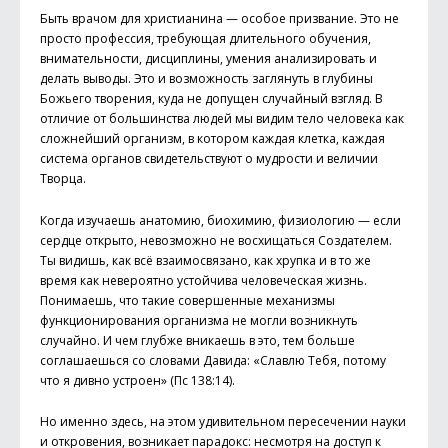
Быть врачом для христианина — особое призвание. Это не
просто профессия, требующая длительного обучения,
внимательности, дисциплины, умения анализировать и
делать выводы. Это и возможность заглянуть в глубины
Божьего творения, куда не допущен случайный взгляд. В
отличие от большинства людей мы видим тело человека как
сложнейший организм, в котором каждая клетка, каждая
система органов свидетельствуют о мудрости и величии
Творца.
Когда изучаешь анатомию, биохимию, физиологию — если
сердце открыто, невозможно не восхищаться Создателем.
Ты видишь, как всё взаимосвязано, как хрупка и в то же
время как невероятно устойчива человеческая жизнь.
Понимаешь, что такие совершенные механизмы
функционирования организма не могли возникнуть
случайно. И чем глубже вникаешь в это, тем больше
соглашаешься со словами Давида: «Славлю Тебя, потому
что я дивно устроен» (Пс 138:14).
Но именно здесь, на этом удивительном пересечении науки
и откровения, возникает парадокс: несмотря на доступ к