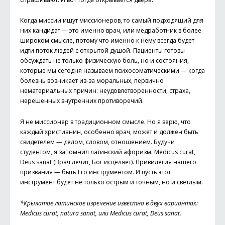
Когда миссии ищут миссионеров, то самый подходящий для
них кандидат — это именно врач, или медработник в более
широком смысле, потому что именно к нему всегда будет
идти поток людей с открытой душой. Пациенты готовы
обсуждать не только физическую боль, но и состояния,
которые мы сегодня называем психосоматическими — когда
болезнь возникает из-за моральных, первично
нематериальных причин: неудовлетворенности, страха,
нерешенных внутренних противоречий.
Я не миссионер в традиционном смысле. Но я верю, что
каждый христианин, особенно врач, может и должен быть
свидетелем — делом, словом, отношением. Будучи
студентом, я запомнил латинский афоризм: Medicus curat,
Deus sanat (Врач лечит, Бог исцеляет). Привилегия нашего
призвания — быть Его инструментом. И пусть этот
инструмент будет не только острым и точным, но и светлым.
*Крылатое латинское изречение известно в двух вариантах:
Medicus curat, natura sanat, или Medicus curat, Deus sanat.