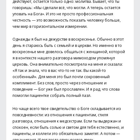
действуют, остается только одно: молитва. Бывает, что ты
говоришь: «Мы сделали всё, что могли. А теперь остается
уповать на Бога». И это не просто профессиональная
честность — это возможность показать человеку больше,
чем мир в горизонтальном измерении.
Однажды я был на дежурстве в воскресенье. Обычно в этот
день я стараюсь быть с семьей и в церкви. Но именно в то
воскресенье мне довелось общаться с женщиной, которой
я в контексте нашего разговора мимоходом упомянул
церковь. Она внимательно посмотрела на меня и сказала:
«Я так и знала, что в вас что-то не так. Вы какой-то
особенный». Для меня это был почти сокровенный
комплимент. Без слов, просто через отношение и
поведение — Бог уже был прославлен. И я рад, что слова
помогли пациентке собрать полный пазл.
Но чаще всего твое свидетельство о Боге складывается из
повседневности: из отношения к пациентам, стиля
разговора, отношения к медсестрам. Если ты выдержан и
спокоен, если быть солью и светом для тебя естественно, и
пациенты, и коллеги это обязательно заметят. А потом —
спрашивают. И вот тогда открывается дверь.