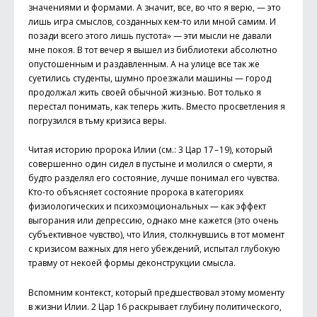
значениями и формами. А значит, все, во что я верю, — это
лишь игра смыслов, созданных кем-то или мной самим. И
позади всего этого лишь пустота» — эти мысли не давали
мне покоя. В тот вечер я вышел из биб­лио­теки абсолютно
опустошенным и раздавленным. А на улице все так же
суетились студенты, шумно проезжали машины — город
продолжал жить своей обычной жизнью. Вот только я
перестал понимать, как теперь жить. Вместо просветления я
погрузился в тьму кризиса веры.
Читая историю пророка Илии (см.: 3 Цар 17 – 19), который
совершенно один сидел в пустыне и молился о смерти, я
будто разделял его состояние, лучше понимал его чувства.
Кто-то объясняет состояние пророка в категориях
физиологических и психоэмоциональных — как эффект
выгорания или депрессию, однако мне кажется (это очень
субъективное чувство), что Илия, столкнувшись в тот момент
с кризисом важных для него убеждений, испытал глубокую
травму от неко­ей формы деконструкции смысла.
Вспомним контекст, который предшествовал этому моменту
в жизни Илии. 2 Цар 16 раскрывает глубину политического,