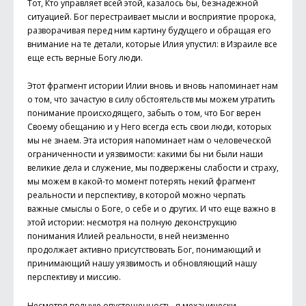
Тот, Кто управляет всей этой, казалось бы, безнадежной
ситуацией. Бог перестраивает мысли и восприятие пророка,
разворачивая перед ним картину будущего и обращая его
внимание на те детали, которые Илия упустил: в Израиле все
еще есть верные Богу люди.
Этот фрагмент истории Илии вновь и вновь напоминает нам
о том, что зачастую в силу обстоятельств мы можем утратить
понимание происходящего, забыть о том, что Бог верен
Своему обещанию и у Него всегда есть свои люди, которых
мы не знаем. Эта история напоминает нам о человеческой
ограниченности и уязвимости: какими бы ни были наши
великие дела и служение, мы подвержены слабости и страху,
мы можем в какой-то момент потерять некий фрагмент
реальности и перспективу, в которой можно черпать
важные смыслы о Боге, о себе и о других. И что еще важно в
этой истории: несмот­ря на полную деконструкцию
понимания Илией реальности, в ней неизменно
продолжает активно присутствовать Бог, понимающий и
принимающий нашу уязвимость и обновляющий нашу
перспективу и миссию.
Несмотря полную опустошенность, я механически