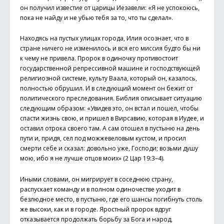
он получил известие от царицы Иезавели: «Я не успокоюсь,
пока не найду и не убью тебя за то, что ты сделал».
Находясь на пустых улицах города, Илия осознает, что в
стране ничего не изменилось и вся его миссия будто бы ни
к чему не привела. Пророк в одиночку противостоит
государственной репрессивной машине и господствующей
религиозной системе, культу Ваала, который он, казалось,
полностью обрушил. И в следующий момент он бежит от
политического преследования. Библия описывает ситуацию
следующим образом: «Увидев это, он встал и пошел, чтобы
спасти жизнь свою, и пришел в Вирсавию, которая в Иудее, и
оставил отрока своего там. А сам отошел в пустыню на день
пути и, придя, сел под можжевеловым кустом, и просил
смерти себе и сказал: довольно уже, Господи; возьми душу
мою, ибо я не лучше отцов моих» (2 Цар 19:3–4).
Иными словами, он мигрирует в соседнюю страну,
распускает команду и в полном одиночестве уходит в
безлюдное место, в пустыню, где его шансы погибнуть столь
же высоки, как и в городе. Яростный пророк вдруг
отказывается продолжать борьбу за Бога и народ,