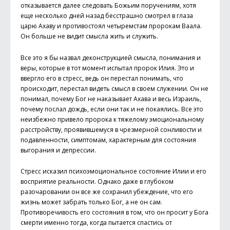
отказывается далее следовать Божьим поручениям, хотя
еще несколько дней назад бесстрашно смотрел в глаза
царю Ахаву и противостоял четыремстам пророкам Ваала.
Он больше не видит смысла жить и служить.
Все это я бы назвал деконструкцией смысла, понимания и
веры, которые в тот момент испытал пророк Илия. Это и
вверг­ло его в стресс, ведь он перестал понимать, что
происходит, перестал видеть смысл в своем служении. Он не
понимал, почему Бог не наказывает Ахава и весь Израиль,
почему послал дождь, если они так и не покаялись. Все это
неизбежно привело пророка к тяжелому эмоциональному
расстройству, проявившемуся в чрезмерной сонливости и
подавленности, симптомам, характерным для состояния
выгорания и депрессии.
Стресс исказил психоэмоциональное состояние Илии и его
восприятие реальности. Однако даже в глубоком
разочаровании он все же сохранил убеждение, что его
жизнь может забрать только Бог, а не он сам.
Противоречивость его состояния в том, что он просит у Бога
смерти именно тогда, когда пытается спастись от