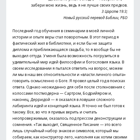
забери мою жизнь, ведь я не лучше своих предков.
3 Царств 19:3;
Новый русский перевод Библии, РБО
Последний год обучения в семинарии в моей личной
истории и опыте веры стал поворотным. В этот период я
фактический жил в библиотеке, и если бы не защита
диплома и приближающаяся свадьба, то я вообще бы не
выходил оттуда. У меня была возможность погрузиться в
удивительный мир идей философии и богословия языка. В
своем исследовании я пытался ответить на вопрос, можем
ли мы в наш век относительности и «власти личного опыта»
говорить осмысленно о Боге. Я провел целый год в поисках
ответа. Однако неожиданно для себя после столкновения с
колоссами постмодерна — Сартром, Бодрийяром и,
наконец, Дерридой — я оказался в ловушке сложного
лабиринта идей и концепций языка. Я точно не был готов к
такому. Все, во что я привык верить и считать
неопровержимым, оказалось под прессом деконструкции и
сомнения. «Так выходит, Священное Писание — это всего
лишь случайный набор знаков и символов, который мы
собираем, как конструктор лего, наполняя как хотим своими