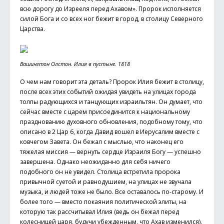
всю дорогу до Изрееля перед Ахавом». Пророк исполняется
силой Бога и со всех ног бежит в город, в столицу Северного
Царства.
Вашингтон Олстон. Илия в пустыне. 1818
О чем нам говорит эта деталь? Пророк Илия бежит в столицу,
после всех этих событий ожидая увидеть на улицах города
толпы радующихся и танцующих израильтян. Он думает, что
сейчас вместе с царем присоединится к национальному
празднованию духовного обновления, подобному тому, что
описано в 2 Цар 6, когда Давид вошел в Иерусалим вместе с
ковчегом Завета. Он бежал с мыслью, что наконец его
тяжелая миссия — вернуть сердце Израиля Богу — успешно
завершена. Однако неожиданно для себя ничего
подобного он не увидел. Столица встретила пророка
привычной суетой и равнодушием, на улицах не звучала
музыка, и людей тоже не было. Все оставалось по-старому. И
более того — вместо покаяния политической элиты, на
которую так рассчитывал Илия (ведь он бежал перед
колесницей царя, будучи убежденным, что Ахав изменился),