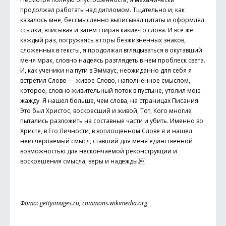
продолжал работать над дипломом. Тщательно и, как
казалось мне, бессмысленно выписывал цитаты и оформлял
ссылки, вписывая и затем стирая какие-то слова. И все же
каждый раз, погружаясь в горы безжизненных знаков,
сложенных в тексты, я продолжал вглядываться в окутавший
меня мрак, словно надеясь разглядеть в нем проблеск света.
И, как ученики на пути в Эммаус, неожиданно для себя я
встретил Слово — живое Слово, наполненное смыслом,
которое, словно живительный поток в пустыне, утолил мою
жажду. Я нашел больше, чем слова, на страницах Писания.
Это был Христос, воскресший и живой, Тот, Кого многие
пытались разложить на составные части и убить. Именно во
Христе, в Его Личности, в воплощенном Слове я и нашел
неисчерпаемый смысл, ставший для меня единственной
возможностью для нескончаемой реконструкции и
воскрешения смысла, веры и надежды.
Фото: gettyimages.ru, commons.wikimedia.org