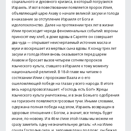
социального и духовного кризиса, в который погрузился
Израиль. И вот в повествовании появляется пророк Илия,
объявляющий царю Ахаву о начале великой засухи и голода
в наказание за отступ­ление Израиля от Бога и
идолопоклонство. Далее на протяжении трех лет в жизни
Илии происходит череда феноменальных событий: вороны
приносят ему хлеб, в доме вдовы в Сарепте он совершает
два чуда — открывает неис­черпаемый источник масла и
муки и воскрешает из мертвых сына вдовы. К концу трех лет
засухи и голода Илия вновь оказывается перед царем
Ахавом и бросает вызов четырем сотням пророков
языческого культа, ставшего в Израиле к тому моменту
национальной религией. В 18-й главе мы читаем о
состязании Илии с пророками Ваала и о его
ошеломляющей победе на глазах у всего народа. В итоге
весь народ провозглашает: «Господь есть Бог!» Жрецы
языческого культа уничтожены, и в знак Божьего одобрения
на горизонте появляются грозовые тучи. Иными словами,
одержана полная победа над злом, Израиль возвращен в
здоровые отношения с Богом, а значит, все теперь будет
иначе, по-новому. И в 46-м стихе этой главы мы можем не
сразу заметить одну незначительную деталь: «А на Илию
сошла Господня сила, и, заправив плащ под пояс, он бежал