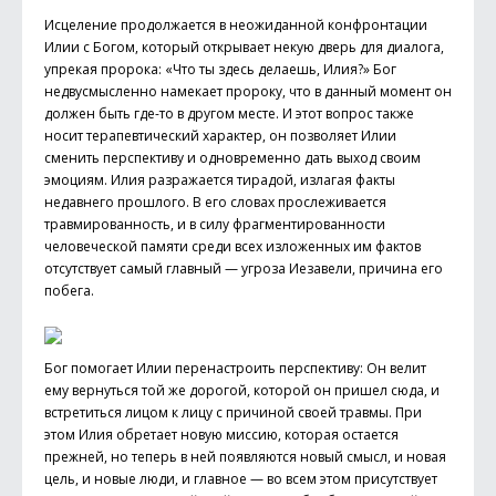
Исцеление продолжается в неожиданной конфронтации
Илии с Богом, который открывает некую дверь для диалога,
упрекая пророка: «Что ты здесь делаешь, Илия?» Бог
недвусмысленно намекает пророку, что в данный момент он
должен быть где-то в другом месте. И этот вопрос также
носит терапевтический характер, он позволяет Илии
сменить перспективу и одновременно дать выход своим
эмоциям. Илия разражается тирадой, излагая факты
недавнего прошлого. В его словах прослеживается
травмированность, и в силу фрагментированности
человеческой памяти среди всех изложенных им фактов
отсутствует самый главный — угроза Иезавели, причина его
побега.
Бог помогает Илии перенастроить перспективу: Он велит
ему вернуться той же дорогой, которой он пришел сюда, и
встретиться лицом к лицу с причиной своей травмы. При
этом Илия обретает новую миссию, которая остается
прежней, но теперь в ней появляются новый смысл, и новая
цель, и новые люди, и главное — во всем этом присутствует