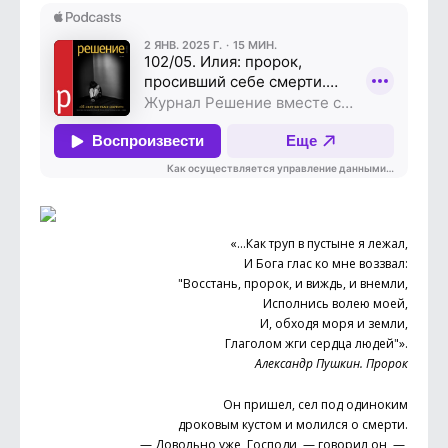
«…Как труп в пустыне я лежал,
И Бога глас ко мне воззвал:
"Восстань, пророк, и виждь, и внемли,
Исполнись волею моей,
И, обходя моря и земли,
Глаголом жги сердца людей"».
Александр Пушкин. Пророк
Он пришел, сел под одиноким
дроковым кустом и молился о смерти.
— Довольно уже, Господи, — говорил он, —