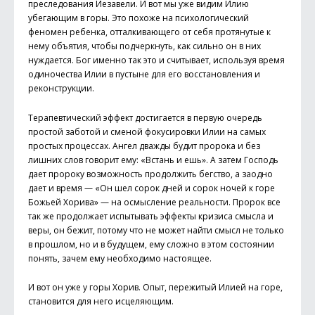
преследования Иезавели. И вот мы уже видим Илию
убегающим в горы. Это похоже на психологический
феномен ребенка, отталкивающего от себя протянутые к
нему объятия, чтобы подчеркнуть, как сильно он в них
нуждается. Бог именно так это и считывает, используя время
одиночества Илии в пустыне для его восстановления и
реконструкции.
Терапевтический эффект достигается в первую очередь
простой заботой и сменой фокусировки Илии на самых
простых процессах. Ангел дважды будит пророка и без
лишних слов говорит ему: «Встань и ешь». А затем Господь
дает пророку возможность продолжить бегство, а заодно
дает и время — «Он шел сорок дней и сорок ночей к горе
Божьей Хорива» — на осмысление реальности. Пророк все
так же продолжает испытывать эффекты кризиса смысла и
веры, он бежит, потому что не может найти смысл не только
в прошлом, но и в будущем, ему сложно в этом состоянии
понять, зачем ему необходимо настоящее.
И вот он уже у горы Хорив. Опыт, пережитый Илией на горе,
становится для него исцеляющим.