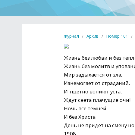
Журнал
/
Архив
/
Номер 101
/
Жизнь без любви и без тепл
Жизнь без молитв и упова
Мир задыхается от зла,
Изнемогает от страданий.
И тщетно вопиют уста,
Ждут света плачущие очи!
Ночь все темней…
И без Христа
День не придет на смену но
1908