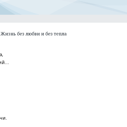
Жизнь без любви и без тепла
а,
ний…
чи.