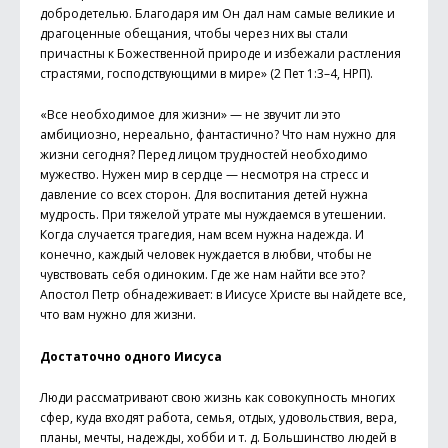
добродетелью. Благодаря им Он дал нам самые великие и
драгоценные обещания, чтобы через них вы стали
причастны к Божественной природе и избежали растления
страстями, господствующими в мире» (2 Пет 1:3–4, НРП).
«Все необходимое для жизни» — не звучит ли это
амбициозно, нереально, фантастично? Что нам нужно для
жизни сегодня? Перед лицом трудностей необходимо
мужество. Нужен мир в сердце — несмотря на стресс и
давление со всех сторон. Для воспитания детей нужна
мудрость. При тяжелой утрате мы нуждаемся в утешении.
Когда случается трагедия, нам всем нужна надежда. И
конечно, каждый человек нуждается в любви, чтобы не
чувствовать себя одиноким. Где же нам найти все это?
Апостол Петр обнадеживает: в Иисусе Христе вы найдете все,
что вам нужно для жизни.
Достаточно одного Иисуса
Люди рассматривают свою жизнь как совокупность многих
сфер, куда входят работа, семья, отдых, удовольствия, вера,
планы, мечты, надежды, хобби и т. д. Большинство людей в