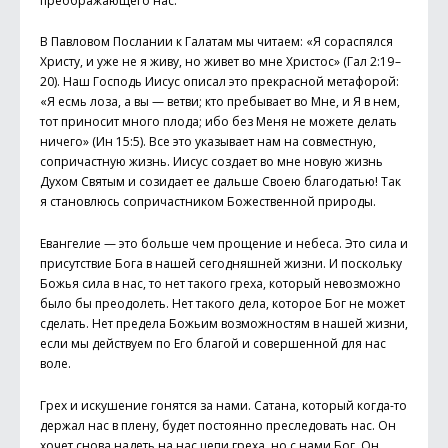
преображающего нас.
В Павловом Послании к Галатам мы читаем: «Я сораспялся
Христу, и уже не я живу, но живет во мне Христос» (Гал 2:19 –
20). Наш Господь Иисус описал это прекрасной метафорой:
«Я есмь лоза, а вы — ветви; кто пребывает во Мне, и Я в нем,
тот приносит много плода; ибо без Меня не можете делать
ничего» (Ин 15:5). Все это указывает нам на сов­местную,
сопричастную жизнь. Иисус создает во мне новую жизнь
Духом Святым и созидает ее дальше Своею благодатью! Так
я становлюсь сопричастником Божественной природы.
Евангелие — это больше чем прощение и небеса. Это сила и
присутствие Бога в нашей сегодняшней жизни. И поскольку
Божья сила в нас, то нет такого греха, который невозможно
было бы преодолеть. Нет такого дела, которое Бог не может
сделать. Нет предела Божьим возможностям в нашей жизни,
если мы действуем по Его благой и совершенной для нас
воле.
Грех и искушение гонятся за нами. Сатана, который когда-то
держал нас в плену, будет постоянно преследовать нас. Он
хочет снова надеть на нас цепи греха, но с нами Бог. Он