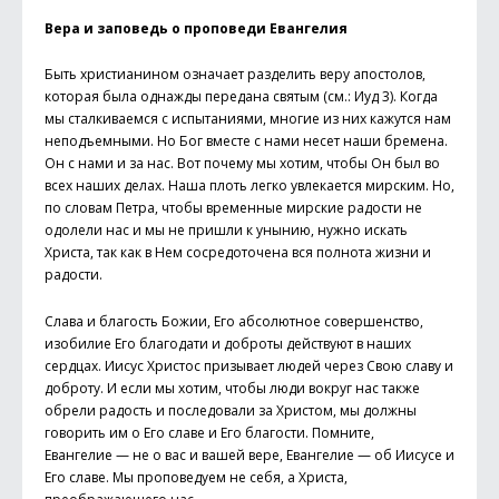
Вера и заповедь о проповеди Евангелия
Быть христианином означает разделить веру апостолов,
которая была однажды передана святым (см.: Иуд 3). Когда
мы сталкиваемся с испытаниями, многие из них кажутся нам
неподъемными. Но Бог вместе с нами несет наши бремена.
Он с нами и за нас. Вот почему мы хотим, чтобы Он был во
всех наших делах. Наша плоть легко увлекается мирским. Но,
по словам Петра, чтобы временные мирские радости не
одолели нас и мы не пришли к унынию, нужно искать
Христа, так как в Нем сосредоточена вся полнота жизни и
радости.
Слава и благость Божии, Его абсолютное совершенство,
изобилие Его благодати и доброты действуют в наших
сердцах. Иисус Христос призывает людей через Свою славу и
доб­роту. И если мы хотим, чтобы люди вокруг нас также
обрели радость и последовали за Христом, мы должны
говорить им о Его славе и Его благости. Помните,
Евангелие — не о вас и вашей вере, Евангелие — об Иисусе и
Его славе. Мы проповедуем не себя, а Христа,