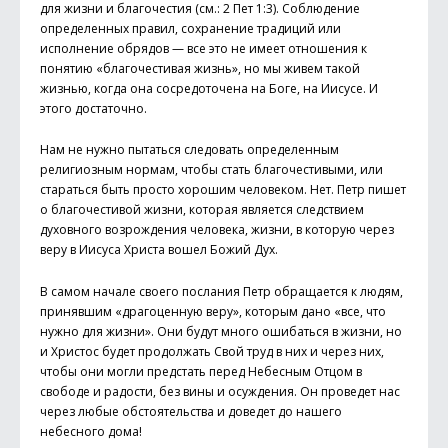
для жизни и благочестия (см.: 2 Пет 1:3). Соблюдение
определенных правил, сохранение традиций или
исполнение обрядов — все это не имеет отношения к
понятию «благочестивая жизнь», но мы живем такой
жизнью, когда она сосредоточена на Боге, на Иису­се. И
этого достаточно.
Нам не нужно пытаться следовать определенным
религиозным нормам, чтобы стать благочестивыми, или
стараться быть просто хорошим человеком. Нет. Петр пишет
о благочестивой жизни, которая является следствием
духовного возрождения человека, жизни, в которую через
веру в Иисуса Христа вошел Божий Дух.
В самом начале своего послания Петр обращается к людям,
принявшим «драгоценную веру», которым дано «все, что
нужно для жизни». Они будут много ошибаться в жизни, но
и Христос будет продолжать Свой труд в них и через них,
чтобы они могли предстать перед Небесным Отцом в
свободе и радости, без вины и осуж­дения. Он проведет нас
через любые обстоятельства и доведет до нашего
небесного дома!