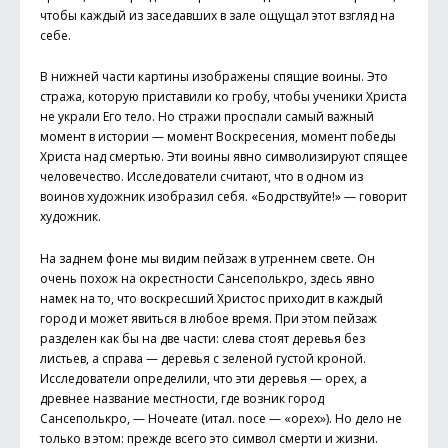
чтобы каждый из заседавших в зале ощущал этот взгляд на
себе.
В нижней части картины изображены спящие воины. Это
стража, которую приставили ко гробу, чтобы ученики Христа
не украли Его тело. Но стражи проспали самый важный
момент в истории — момент Воскресения, момент победы
Христа над смертью. Эти воины явно символизируют спящее
человечество. Исследователи считают, что в одном из
воинов художник изобразил себя. «Бодрствуйте!» — говорит
художник.
На заднем фоне мы видим пейзаж в утреннем свете. Он
очень похож на окрестности Сансеполькро, здесь явно
намек на то, что воскресший Христос приходит в каждый
город и может явиться в любое время. При этом пейзаж
разделен как бы на две части: слева стоят деревья без
листьев, а справа — деревья с зеленой густой кроной.
Исследователи определили, что эти деревья — орех, а
древнее название местности, где возник город
Сансеполькро, — Но­чеате (итал. noce — «орех»). Но дело не
только в этом: прежде всего это символ смерти и жизни.