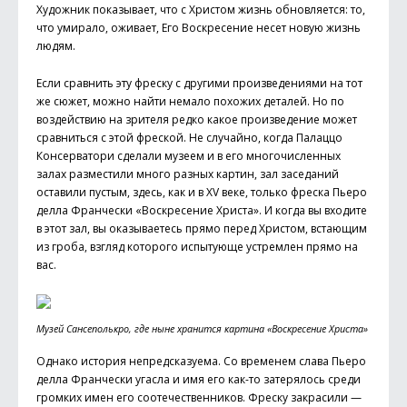
Художник показывает, что с Христом жизнь обновляется: то,
что умирало, оживает, Его Воскресение несет новую жизнь
людям.
Если сравнить эту фреску с другими произведениями на тот
же сюжет, можно найти немало похожих деталей. Но по
воздействию на зрителя редко какое произведение может
сравниться с этой фреской. Не случайно, когда Палаццо
Консерватори сделали музеем и в его многочисленных
залах разместили много разных картин, зал заседаний
оставили пустым, здесь, как и в XV веке, только фреска Пьеро
делла Франчески «Воскресение Христа». И когда вы входите
в этот зал, вы оказываетесь прямо перед Христом, вста­ющим
из гроба, взгляд которого испытующе устремлен прямо на
вас.
Музей Сансеполькро, где ныне хранится картина «Воскресение Христа»
Однако история непредсказуема. Со временем слава Пьеро
делла Франчески угасла и имя его как-то затерялось среди
громких имен его соотечественников. Фреску закрасили —