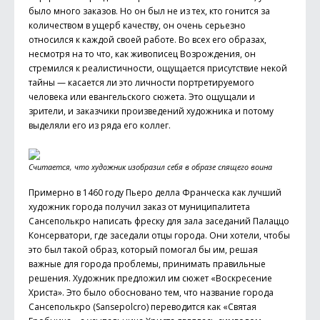
было много заказов. Но он был не из тех, кто гонится за
количеством в ущерб качеству, он очень серьезно
относился к каждой своей работе. Во всех его образах,
несмотря на то что, как живописец Возрождения, он
стремился к реалистичности, ощущается присутствие некой
тайны — касается ли это личности портретируемого
человека или евангельского сюжета. Это ощущали и
зрители, и заказчики произведений художника и потому
выделяли его из ряда его коллег.
Считается, что художник изобразил себя в образе спящего воина
Примерно в 1460 году Пьеро делла Франческа как лучший
художник города получил заказ от муниципалитета
Сансеполькро написать фреску для зала заседаний Палаццо
Консерватори, где заседали отцы города. Они хотели, чтобы
это был такой образ, который помогал бы им, решая
важные для города проблемы, принимать правильные
решения. Художник предложил им сюжет «Воскресение
Христа». Это было обосновано тем, что название города
Сансеполькро (Sansepolcro) переводится как «Святая