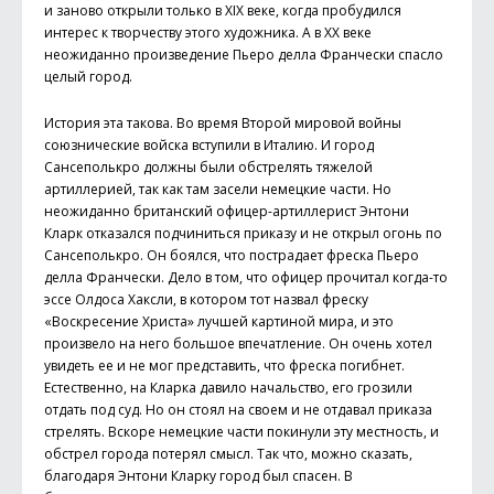
и заново открыли только в XIX веке, когда пробудился
интерес к творчеству этого художника. А в ХХ веке
неожиданно произведение Пьеро делла Франчески спасло
целый город.
История эта такова. Во время Второй мировой войны
союзнические войска вступили в Италию. И город
Сансеполькро должны были обстрелять тяжелой
артиллерией, так как там засели немецкие части. Но
неожиданно британский офицер-артиллерист Энтони
Кларк отказался подчиниться приказу и не открыл огонь по
Сансеполькро. Он боялся, что пострадает фреска Пьеро
делла Франчески. Дело в том, что офицер прочитал когда-то
эссе Олдоса Хаксли, в котором тот назвал фреску
«Воскресение Христа» лучшей картиной мира, и это
произвело на него большое впечатление. Он очень хотел
увидеть ее и не мог представить, что фреска погибнет.
Естественно, на Кларка давило начальство, его грозили
отдать под суд. Но он стоял на своем и не отдавал приказа
стрелять. Вскоре немецкие части покинули эту местность, и
обстрел города потерял смысл. Так что, можно сказать,
благодаря Энтони Кларку город был спасен. В