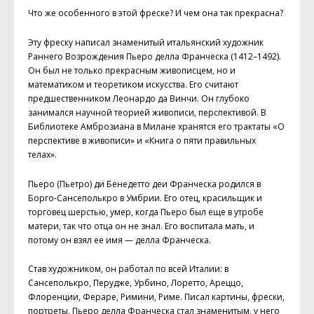
Что же особенного в этой фреске? И чем она так прекрасна?
Эту фреску написал знаменитый итальянский художник
Раннего Возрождения Пьеро делла Франческа (1412–1492).
Он был не только прекрасным живописцем, но и
математиком и теоретиком искусства. Его считают
предшественником Леонардо да Винчи. Он глубоко
занимался научной теорией живописи, перспективой. В
Библиотеке Амброзиана в Милане хранятся его трактаты «О
перспективе в живописи» и «Книга о пяти правильных
телах».
Пьеро (Пьетро) ди Бенедетто деи Франческа родился в
Борго-Сансеполькро в Умбрии. Его отец, красильщик и
торговец шерстью, умер, когда Пьеро был еще в утробе
матери, так что отца он не знал. Его воспитала мать, и
потому он взял ее имя — делла Франческа.
Став художником, он работал по всей Италии: в
Сансеполькро, Перудже, Урбино, Лоретто, Ареццо,
Флоренции, Фераре, Римини, Риме. Писал картины, фрески,
порт­реты. Пьеро делла Франческа стал знаменитым, у него