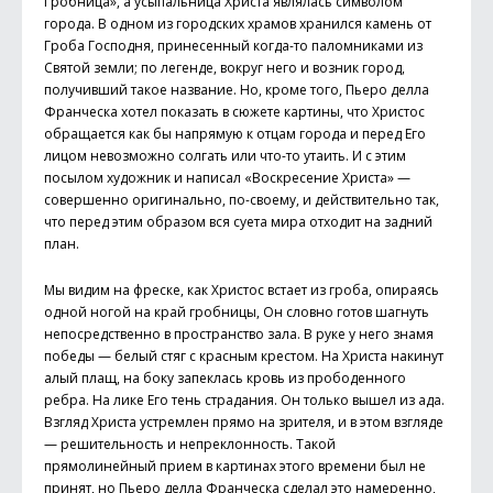
Гробница», а усыпальница Христа являлась символом
города. В одном из городских храмов хранился камень от
Гроба Господня, принесенный когда-то паломниками из
Святой земли; по легенде, вокруг него и возник город,
получивший такое название. Но, кроме того, Пьеро делла
Франческа хотел показать в сюжете картины, что Христос
обращается как бы напрямую к отцам города и перед Его
лицом невозможно солгать или что-то утаить. И с этим
посылом художник и написал «Воскресение Христа» —
совершенно оригинально, по-своему, и действительно так,
что перед этим образом вся суета мира отходит на зад­ний
план.
Мы видим на фреске, как Христос встает из гроба, опираясь
одной ногой на край гробницы, Он словно готов шагнуть
непосредственно в пространство зала. В руке у него знамя
победы — белый стяг с красным крестом. На Христа накинут
алый плащ, на боку запеклась кровь из прободенного
ребра. На лике Его тень страдания. Он только вышел из ада.
Взгляд Христа устремлен прямо на зрителя, и в этом взгляде
— решительность и непреклонность. Такой
прямолинейный прием в картинах этого времени был не
принят, но Пьеро делла Франческа сделал это намеренно,